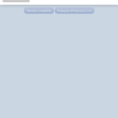
Version complète
Français (France) LS v4