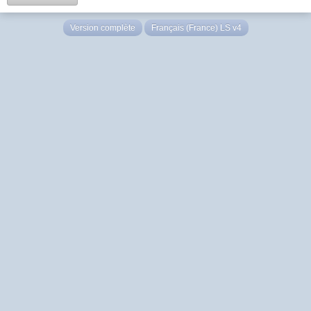
Version complète
Français (France) LS v4