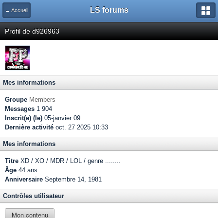
LS forums
← Accueil
Profil de d926963
Mes informations
Groupe
Members
Messages
1 904
Inscrit(e) (le)
05-janvier 09
Dernière activité
oct. 27 2025 10:33
Mes informations
Titre
XD / XO / MDR / LOL / genre ........
Âge
44 ans
Anniversaire
Septembre 14, 1981
Contrôles utilisateur
Mon contenu