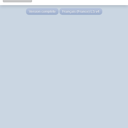
Version complète
Français (France) LS v4