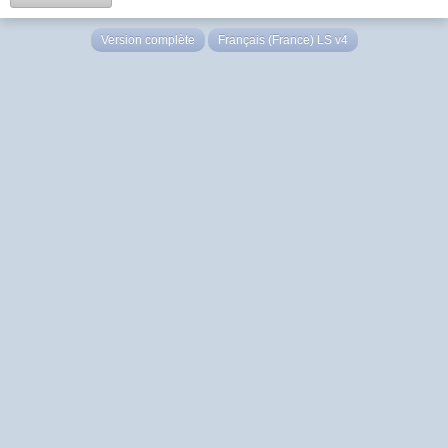
Version complète
Français (France) LS v4