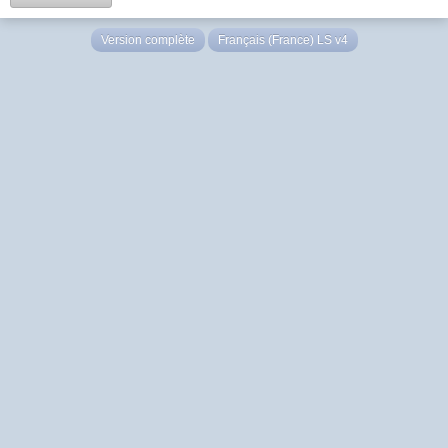
Version complète
Français (France) LS v4