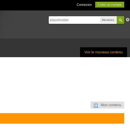
Connexion
Créer un compte
Membres
Voir le nouveau contenu
Mon contenu