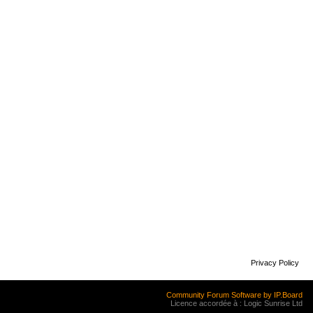
Privacy Policy
Community Forum Software by IP.Board
Licence accordée à : Logic Sunrise Ltd