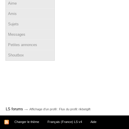
Aime
Amis
Sujets
Messages
Petites annonces
Shoutbox
→
LS forums
Affichage d'un profil : Flux du profil: rikbetgift
Changer le thème
Français (France) LS v4
Aide