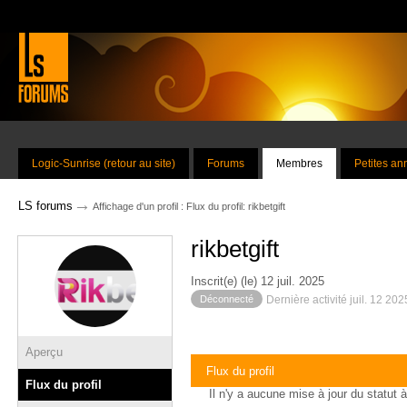
Logic-Sunrise (retour au site)
Forums
Membres
Petites a
→
LS forums
Affichage d'un profil : Flux du profil: rikbetgift
rikbetgift
Inscrit(e) (le) 12 juil. 2025
Déconnecté
Dernière activité juil. 12 20
Aperçu
Flux du profil
Flux du profil
Il n'y a aucune mise à jour du statut à