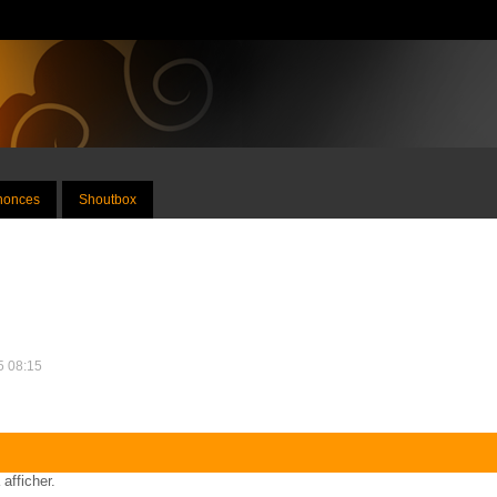
nnonces
Shoutbox
25 08:15
 afficher.