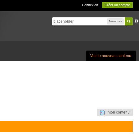
Connexion
Créer un compte
Membres
Voir le nouveau contenu
Mon contenu