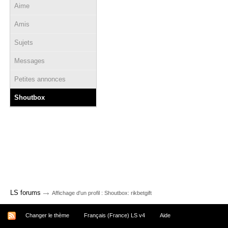
Aime
Amis
Sujets
Messages
Petites annonces
Shoutbox
→
LS forums
Affichage d'un profil : Shoutbox: rikbetgift
Changer le thème
Français (France) LS v4
Aide