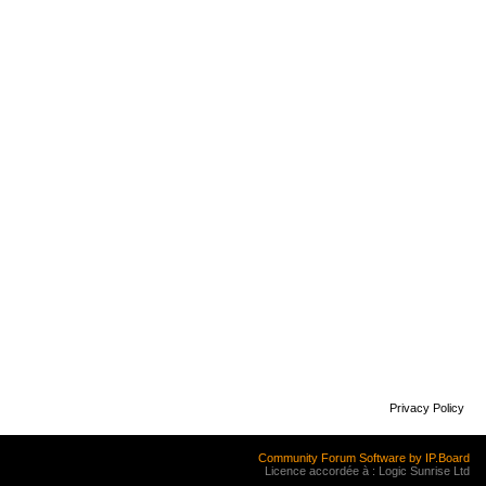
Privacy Policy
Community Forum Software by IP.Board
Licence accordée à : Logic Sunrise Ltd