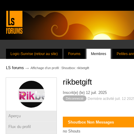
Logic-Sunrise (retour au site)
Forums
Membres
Petites a
→
LS forums
Affichage d'un profil : Shoutbox: rikbetgift
rikbetgift
Inscrit(e) (le) 12 juil. 2025
Déconnecté
Dernière activité juil. 12 20
Aperçu
Shoutbox Non Messages
Flux du profil
no Shouts