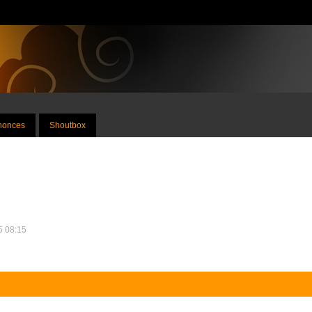
nnonces
Shoutbox
25 08:15