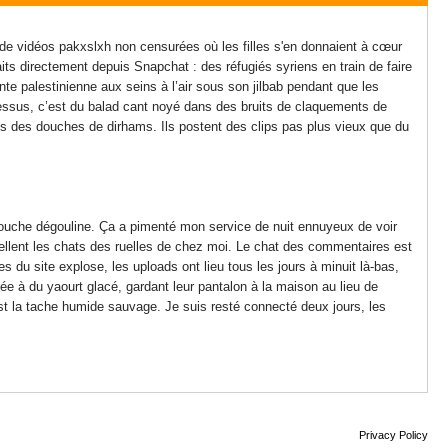
de vidéos pakxslxh non censurées où les filles s'en donnaient à cœur
ts directement depuis Snapchat : des réfugiés syriens en train de faire
ante palestinienne aux seins à l’air sous son jilbab pendant que les
 dessus, c’est du balad cant noyé dans des bruits de claquements de
ous des douches de dirhams. Ils postent des clips pas plus vieux que du
bouche dégouline. Ça a pimenté mon service de nuit ennuyeux de voir
ellent les chats des ruelles de chez moi. Le chat des commentaires est
es du site explose, les uploads ont lieu tous les jours à minuit là-bas,
e à du yaourt glacé, gardant leur pantalon à la maison au lieu de
est la tache humide sauvage. Je suis resté connecté deux jours, les
Privacy Policy