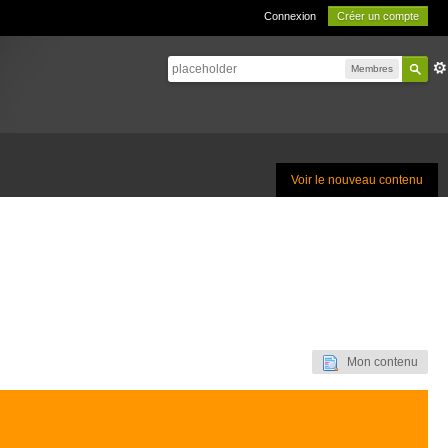
Connexion
Créer un compte
Membres
Voir le nouveau contenu
Mon contenu