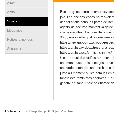
Aime
25 juillet 2025 - 03:44
Bon sang, ce domaine arabsexvideo.n
Amis
joie. Les anciens codes ne m'avaient
Sujets
des fellations dans les parcs de Berl
agents de sécurité montent la garde.
Messages
chatte mouillée. J’ai bousillé la mé
360p, mais cette qualité granuleuse 
Petites annonces
https://newarabporn....ch-you-respec
https://arabsexvideo...tress-anal-sex
Shoutbox
https://arabsex.cc/v...-living-in-nyc/
C’est surtout des vidéos amateurs f
une masseuse tunisienne glisser un 
une vraie porcherie, un mec bien clai
juste au moment où les salauds en c
tondre des féministes énervées. Ça m
genoux en sang, l'haleine chargée d
→
LS forums
Affichage d'un profil : Sujets: Osculate