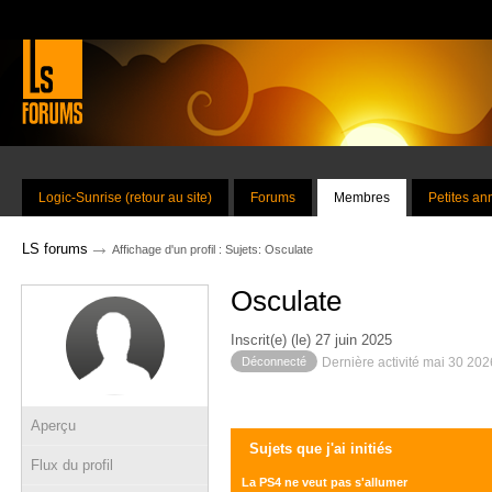
Logic-Sunrise (retour au site)
Forums
Membres
Petites a
→
LS forums
Affichage d'un profil : Sujets: Osculate
Osculate
Inscrit(e) (le) 27 juin 2025
Déconnecté
Dernière activité mai 30 20
Aperçu
Sujets que j'ai initiés
Flux du profil
La PS4 ne veut pas s'allumer