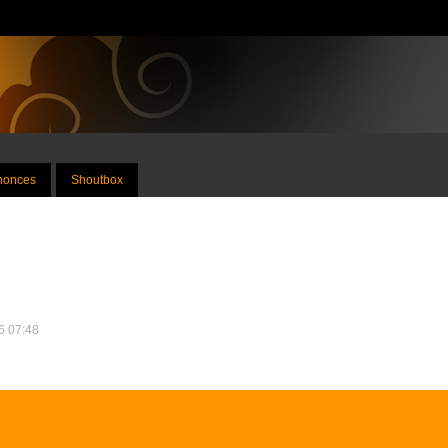
nnonces
Shoutbox
26 07:48