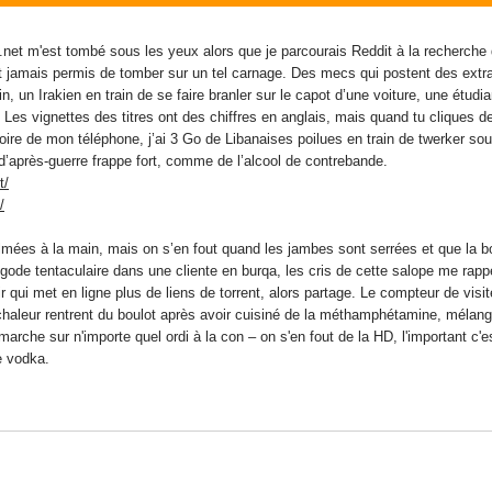
et m'est tombé sous les yeux alors que je parcourais Reddit à la recherche 
 jamais permis de tomber sur un tel carnage. Des mecs qui postent des extrai
in, un Irakien en train de se faire branler sur le capot d’une voiture, une étudi
 Les vignettes des titres ont des chiffres en anglais, mais quand tu cliques
moire de mon téléphone, j’ai 3 Go de Libanaises poilues en train de twerker s
d’après-guerre frappe fort, comme de l’alcool de contrebande.
t/
/
ilmées à la main, mais on s’en fout quand les jambes sont serrées et que la 
gode tentaculaire dans une cliente en burqa, les cris de cette salope me rapp
r qui met en ligne plus de liens de torrent, alors partage. Le compteur de visit
haleur rentrent du boulot après avoir cuisiné de la méthamphétamine, mélangé
arche sur n'importe quel ordi à la con – on s'en fout de la HD, l'important c'
e vodka.