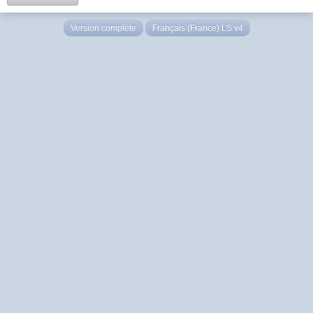
Version complète
Français (France) LS v4