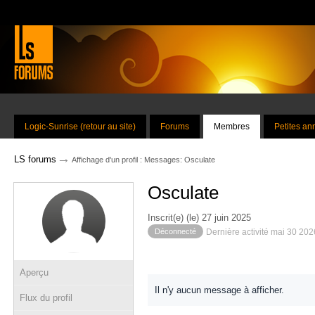
Logic-Sunrise (retour au site)
Forums
Membres
Petites a
→
LS forums
Affichage d'un profil : Messages: Osculate
Osculate
Inscrit(e) (le) 27 juin 2025
Déconnecté
Dernière activité mai 30 20
Aperçu
Il n'y aucun message à afficher.
Flux du profil