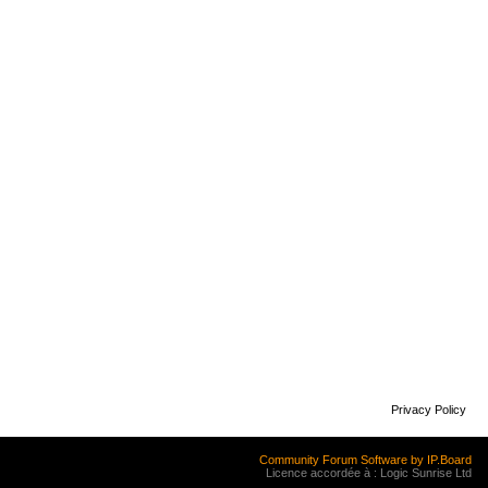
Privacy Policy
Community Forum Software by IP.Board
Licence accordée à : Logic Sunrise Ltd