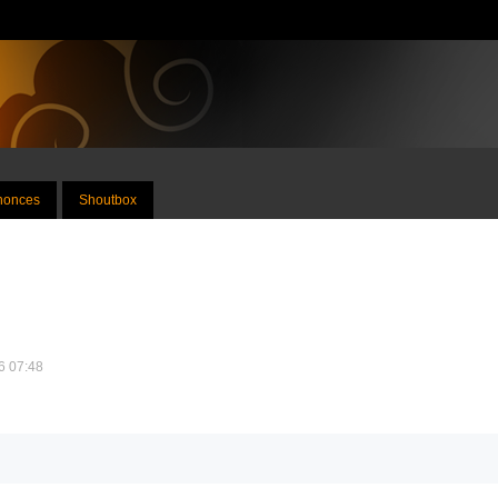
nnonces
Shoutbox
26 07:48