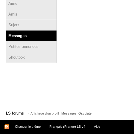
Aime
Amis
Sujets
Messages
Petites annonces
Shoutbox
→
LS forums
Affichage d'un profil : Messages: Osculate
Changer le thème
Français (France) LS v4
Aide