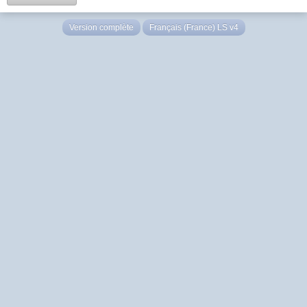
Version complète
Français (France) LS v4