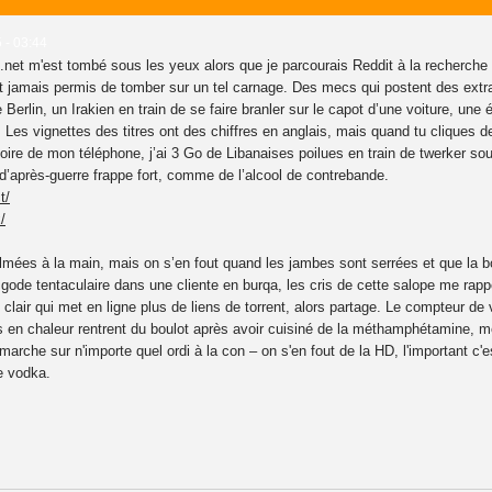
5 - 03:44
et m'est tombé sous les yeux alors que je parcourais Reddit à la recherche 
t jamais permis de tomber sur un tel carnage. Des mecs qui postent des extra
e Berlin, un Irakien en train de se faire branler sur le capot d’une voiture, une
 Les vignettes des titres ont des chiffres en anglais, mais quand tu cliques
moire de mon téléphone, j’ai 3 Go de Libanaises poilues en train de twerker s
d’après-guerre frappe fort, comme de l’alcool de contrebande.
t/
/
ilmées à la main, mais on s’en fout quand les jambes sont serrées et que la
gode tentaculaire dans une cliente en burqa, les cris de cette salope me rap
clair qui met en ligne plus de liens de torrent, alors partage. Le compteur de v
 en chaleur rentrent du boulot après avoir cuisiné de la méthamphétamine, mé
arche sur n'importe quel ordi à la con – on s'en fout de la HD, l'important c'
e vodka.