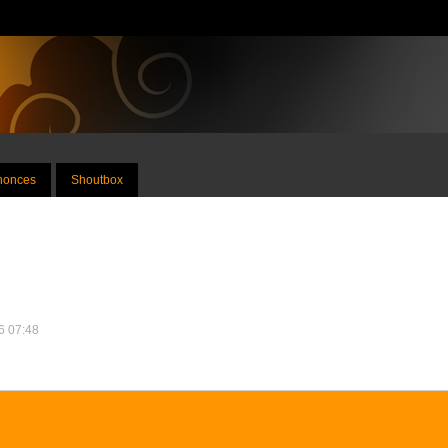
nnonces
Shoutbox
26 07:48