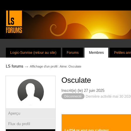
Logic-Sunrise (retour au site)
Forums
Membres
Petites a
→
LS forums
Affichage d'un profil : Aime: Osculate
Osculate
Inscrit(e) (le) 27 juin 2025
Déconnecté
Dernière activité mai 30 20
Aperçu
Flux du profil
La PS4 ne veut pas s'allumer