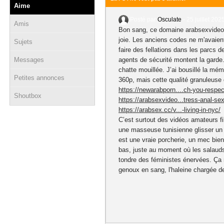
Aime
Posté par
Osculate
-
25 juillet 202
Amis
Bon sang, ce domaine arabsexvideo.n
joie. Les anciens codes ne m'avaien
Sujets
faire des fellations dans les parcs d
Messages
agents de sécurité montent la garde.
chatte mouillée. J’ai bousillé la mé
Petites annonces
360p, mais cette qualité granuleuse 
https://newarabporn....ch-you-respec
Shoutbox
https://arabsexvideo...tress-anal-sex
https://arabsex.cc/v...-living-in-nyc/
C’est surtout des vidéos amateurs f
une masseuse tunisienne glisser un 
est une vraie porcherie, un mec bien 
bas, juste au moment où les salauds
tondre des féministes énervées. Ça m
genoux en sang, l'haleine chargée d