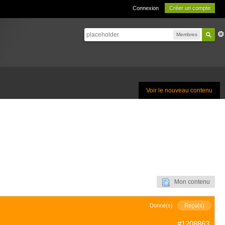
Connexion
Créer un compte
Membres
Voir le nouveau contenu
Mon contenu
Donné(s)
Reçu(s)
#1208863