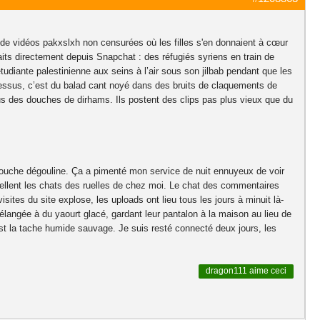
de vidéos pakxslxh non censurées où les filles s'en donnaient à cœur
its directement depuis Snapchat : des réfugiés syriens en train de
 étudiante palestinienne aux seins à l’air sous son jilbab pendant que les
 dessus, c’est du balad cant noyé dans des bruits de claquements de
ous des douches de dirhams. Ils postent des clips pas plus vieux que du
 bouche dégouline. Ça a pimenté mon service de nuit ennuyeux de voir
pellent les chats des ruelles de chez moi. Le chat des commentaires
isites du site explose, les uploads ont lieu tous les jours à minuit là-
langée à du yaourt glacé, gardant leur pantalon à la maison au lieu de
est la tache humide sauvage. Je suis resté connecté deux jours, les
dragon111
aime ceci