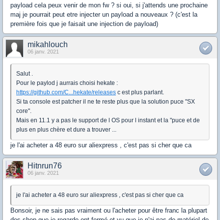
payload cela peux venir de mon fw ? si oui, si j'attends une prochaine
maj je pourrait peut etre injecter un payload a nouveaux ? (c'est la
première fois que je faisait une injection de payload)
mikahlouch
06 janv. 2021
Salut .
Pour le paylod j aurrais choisi hekate :
https://github.com/C...hekate/releases
c est plus parlant.
Si ta console est patcher il ne te reste plus que la solution puce "SX
core".
Mais en 11.1 y a pas le support de l OS pour l instant et la "puce et de
plus en plus chère et dure a trouver ...
je l'ai acheter a 48 euro sur aliexpress , c'est pas si cher que ca
Hitnrun76
06 janv. 2021
je l'ai acheter a 48 euro sur aliexpress , c'est pas si cher que ca
Bonsoir, je ne sais pas vraiment ou l'acheter pour être franc la plupart
des shop que je regarde ont fermé et vu que je n'ai pas de matériel de