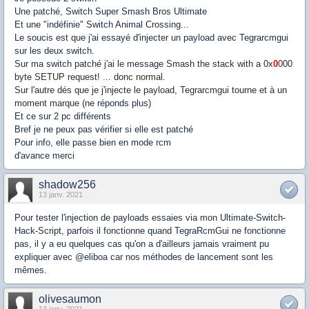
Une patché, Switch Super Smash Bros Ultimate
Et une "indéfinie" Switch Animal Crossing...
Le soucis est que j'ai essayé d'injecter un payload avec Tegrarcmgui
sur les deux switch.
Sur ma switch patché j'ai le message
Smash the stack with a 0x
0
000
byte SETUP request! ... donc normal.
Sur l'autre dés que je j'injecte le payload, Tegrarcmgui tourne et à un
moment marque (ne
réponds plus)
Et ce sur 2 pc différents
Bref je ne peux pas vérifier si elle est patché
Pour info, elle passe bien en mode rcm
d'avance merci
shadow256
13 janv. 2021
Pour tester l'injection de payloads essaies via mon Ultimate-Switch-
Hack-Script, parfois il fonctionne quand TegraRcmGui ne fonctionne
pas, il y a eu quelques cas qu'on a d'ailleurs jamais vraiment pu
expliquer avec @eliboa car nos méthodes de lancement sont les
mêmes.
olivesaumon