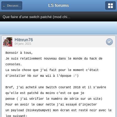
LS forums
← Discussions générales (jeux, hardware...)
Que faire d'une switch patché (mod chi...
Hitnrun76
04 janv. 2021
Bonsoir à tous,
Je suis relativement nouveau dans le monde du
hack
de
consoles.
La seule chose que j'ai
fait
pour le moment c'était
d'installer
hb
sur ma
wii
à l'époque :
')
Bref, j'ai acheté une Switch courant 2018 et il s'avère
qu'elle est
patché
du moins c'est ce que je
pense
(
j
'ai vérifier le numéro de série sur un site)
Pour en avoir le cœur nette j'ai essayé d'injecter
un
payload
(
biskeyDumpv9
)
mon écran est resté noir avec le
log suivant: