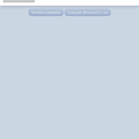
Version complète
Français (France) LS v4