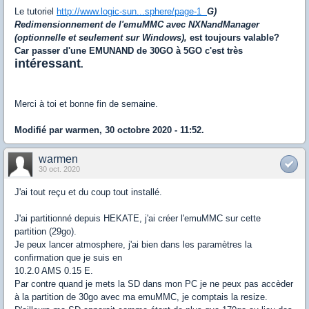
Le tutoriel
http://www.logic-sun...sphere/page-1
G)
Redimensionnement de l'emuMMC avec NXNandManager
(optionnelle et seulement sur Windows),
est toujours valable?
Car passer d'une EMUNAND de 30GO à 5GO c'est très
intéressant
.
Merci à toi et bonne fin de semaine.
Modifié par warmen, 30 octobre 2020 - 11:52.
warmen
30 oct. 2020
J'ai tout reçu et du coup tout installé.
J'ai partitionné depuis HEKATE, j'ai créer l'emuMMC sur cette
partition (29go).
Je peux lancer atmosphere, j'ai bien dans les paramètres la
confirmation que je suis en
10.2.0 AMS 0.15 E.
Par contre quand je mets la SD dans mon PC je ne peux pas accèder
à la partition de 30go avec ma emuMMC, je comptais la resize.