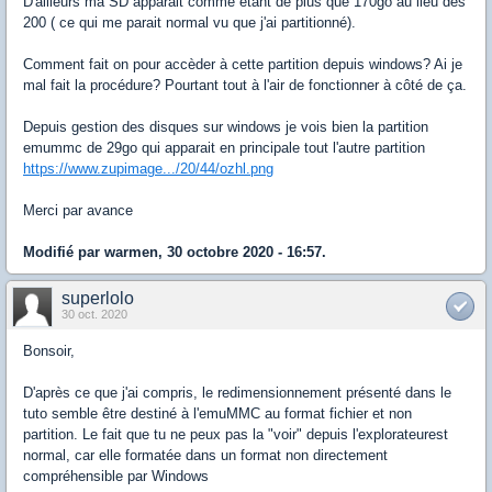
D'ailleurs ma SD apparait comme étant de plus que 170go au lieu des
200 ( ce qui me parait normal vu que j'ai partitionné).
Comment fait on pour accèder à cette partition depuis windows? Ai je
mal fait la procédure? Pourtant tout à l'air de fonctionner à côté de ça.
Depuis gestion des disques sur windows je vois bien la partition
emummc de 29go qui apparait en principale tout l'autre partition
https://www.zupimage.../20/44/ozhl.png
Merci par avance
Modifié par warmen, 30 octobre 2020 - 16:57.
superlolo
30 oct. 2020
Bonsoir,
D'après ce que j'ai compris, le redimensionnement présenté dans le
tuto semble être destiné à l'emuMMC au format fichier et non
partition. Le fait que tu ne peux pas la "voir" depuis l'explorateurest
normal, car elle formatée dans un format non directement
compréhensible par Windows