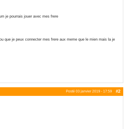
um je pourrais jouer avec mes frere
 ou que je peux connecter mes frere aux meme que le mien mais la je
#2
Posté
03 janvier 2019 - 17:59