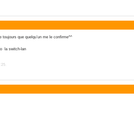
re toujours que quelqu’un me le confirme^^
to la switch-lan
:25.