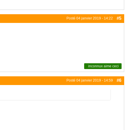
#5
Posté
04 janvier 2019 - 14:22
inconnux
aime ceci
#6
Posté
04 janvier 2019 - 14:59