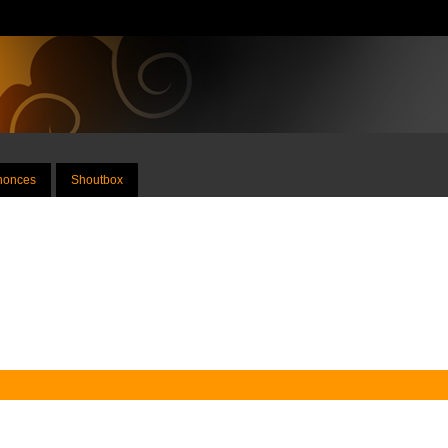
nnonces
Shoutbox