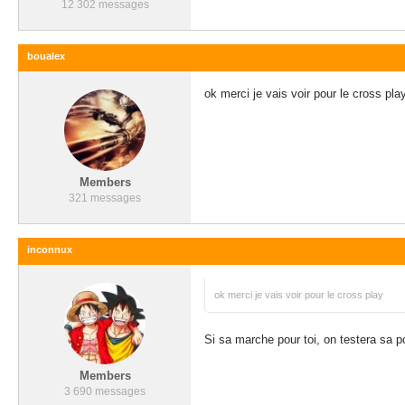
12 302 messages
boualex
ok merci je vais voir pour le cross pla
Members
321 messages
inconnux
ok merci je vais voir pour le cross play
Si sa marche pour toi, on testera s
Members
3 690 messages