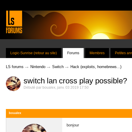
Logic-Sunrise (retour au site)
Forums
Membres
Petites a
→
→
→
LS forums
Nintendo
Switch
Hack (exploits, homebrews...)
switch lan cross play possible?
Débuté par
boualex
,
janv. 03 2019 17:50
boualex
bonjour