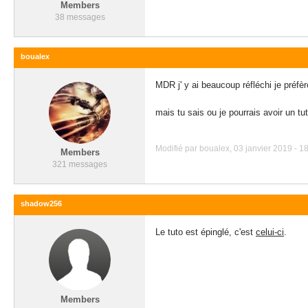
Members
38 messages
boualex
MDR j' y ai beaucoup réfléchi je préfè
mais tu sais ou je pourrais avoir un tu
Modifié par boualex, 03 janvier 2019 - 18
Members
321 messages
shadow256
Le tuto est épinglé, c'est
celui-ci
.
Members