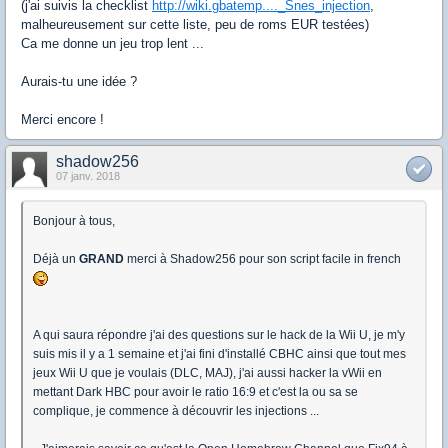
(j'ai suivis la checklist
http://wiki.gbatemp...._Snes_injection
,
malheureusement sur cette liste, peu de roms EUR testées)
Ca me donne un jeu trop lent ...
Aurais-tu une idée ?
Merci encore !
shadow256
07 janv. 2018
Bonjour à tous,
Déjà un
GRAND
merci à Shadow256 pour son script facile in french
A qui saura répondre j'ai des questions sur le hack de la Wii U, je m'y
suis mis il y a 1 semaine et j'ai fini d'installé CBHC ainsi que tout mes
jeux Wii U que je voulais (DLC, MAJ), j'ai aussi hacker la vWii en
mettant Dark HBC pour avoir le ratio 16:9 et c'est la ou sa se
complique, je commence à découvrir les injections ...