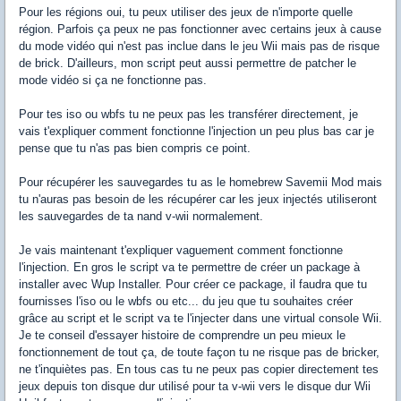
Pour les régions oui, tu peux utiliser des jeux de n'importe quelle
région. Parfois ça peux ne pas fonctionner avec certains jeux à cause
du mode vidéo qui n'est pas inclue dans le jeu Wii mais pas de risque
de brick. D'ailleurs, mon script peut aussi permettre de patcher le
mode vidéo si ça ne fonctionne pas.
Pour tes iso ou wbfs tu ne peux pas les transférer directement, je
vais t'expliquer comment fonctionne l'injection un peu plus bas car je
pense que tu n'as pas bien compris ce point.
Pour récupérer les sauvegardes tu as le homebrew Savemii Mod mais
tu n'auras pas besoin de les récupérer car les jeux injectés utiliseront
les sauvegardes de ta nand v-wii normalement.
Je vais maintenant t'expliquer vaguement comment fonctionne
l'injection. En gros le script va te permettre de créer un package à
installer avec Wup Installer. Pour créer ce package, il faudra que tu
fournisses l'iso ou le wbfs ou etc... du jeu que tu souhaites créer
grâce au script et le script va te l'injecter dans une virtual console Wii.
Je te conseil d'essayer histoire de comprendre un peu mieux le
fonctionnement de tout ça, de toute façon tu ne risque pas de bricker,
ne t'inquiètes pas. En tous cas tu ne peux pas copier directement tes
jeux depuis ton disque dur utilisé pour ta v-wii vers le disque dur Wii