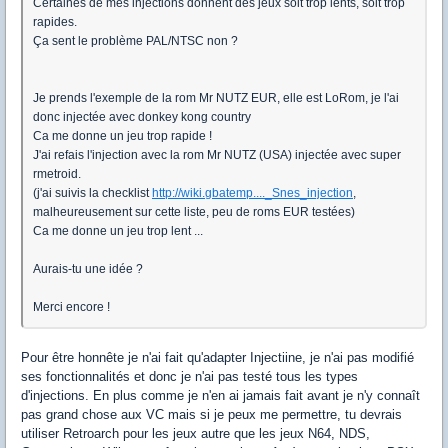
Certaines de mes injections donnent des jeux soit trop lents, soit trop
rapides.
Ça sent le problème PAL/NTSC non ?
Je prends l'exemple de la rom Mr NUTZ EUR, elle est LoRom, je l'ai
donc injectée avec donkey kong country
Ca me donne un jeu trop rapide !
J'ai refais l'injection avec la rom Mr NUTZ (USA) injectée avec super
rmetroid.
(j'ai suivis la checklist
http://wiki.gbatemp...._Snes_injection
,
malheureusement sur cette liste, peu de roms EUR testées)
Ca me donne un jeu trop lent ...
Aurais-tu une idée ?
Merci encore !
Pour être honnête je n'ai fait qu'adapter Injectiine, je n'ai pas modifié
ses fonctionnalités et donc je n'ai pas testé tous les types
d'injections. En plus comme je n'en ai jamais fait avant je n'y connaît
pas grand chose aux VC mais si je peux me permettre, tu devrais
utiliser Retroarch pour les jeux autre que les jeux N64, NDS,