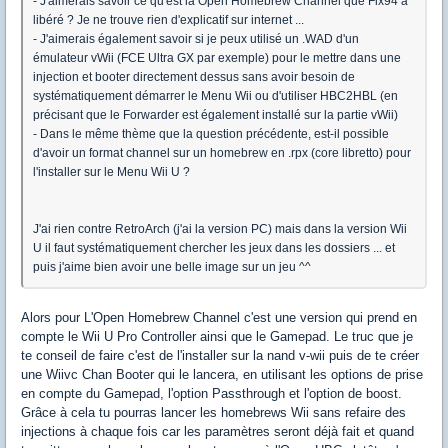
- J'aimerais savoir ce qu'est la Open Homebrew Channel que Fix94 à
libéré ? Je ne trouve rien d'explicatif sur internet ...
- J'aimerais également savoir si je peux utilisé un .WAD d'un
émulateur vWii (FCE Ultra GX par exemple) pour le mettre dans une
injection et booter directement dessus sans avoir besoin de
systématiquement démarrer le Menu Wii ou d'utiliser HBC2HBL (en
précisant que le Forwarder est également installé sur la partie vWii)
- Dans le même thème que la question précédente, est-il possible
d'avoir un format channel sur un homebrew en .rpx (core libretto) pour
l'installer sur le Menu Wii U ?
J'ai rien contre RetroArch (j'ai la version PC) mais dans la version Wii
U il faut systématiquement chercher les jeux dans les dossiers ... et
puis j'aime bien avoir une belle image sur un jeu ^^
Alors pour L'Open Homebrew Channel c'est une version qui prend en
compte le Wii U Pro Controller ainsi que le Gamepad. Le truc que je
te conseil de faire c'est de l'installer sur la nand v-wii puis de te créer
une Wiivc Chan Booter qui le lancera, en utilisant les options de prise
en compte du Gamepad, l'option Passthrough et l'option de boost.
Grâce à cela tu pourras lancer les homebrews Wii sans refaire des
injections à chaque fois car les paramètres seront déjà fait et quand