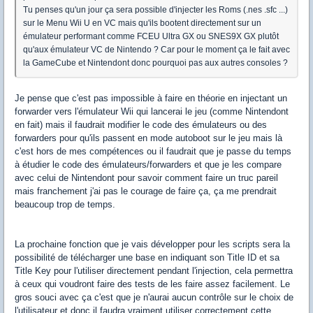
Tu penses qu'un jour ça sera possible d'injecter les Roms (.nes .sfc ...)
sur le Menu Wii U en VC mais qu'ils bootent directement sur un
émulateur performant comme FCEU Ultra GX ou SNES9X GX plutôt
qu'aux émulateur VC de Nintendo ? Car pour le moment ça le fait avec
la GameCube et Nintendont donc pourquoi pas aux autres consoles ?
Je pense que c'est pas impossible à faire en théorie en injectant un
forwarder vers l'émulateur Wii qui lancerai le jeu (comme Nintendont
en fait) mais il faudrait modifier le code des émulateurs ou des
forwarders pour qu'ils passent en mode autoboot sur le jeu mais là
c'est hors de mes compétences ou il faudrait que je passe du temps
à étudier le code des émulateurs/forwarders et que je les compare
avec celui de Nintendont pour savoir comment faire un truc pareil
mais franchement j'ai pas le courage de faire ça, ça me prendrait
beaucoup trop de temps.
La prochaine fonction que je vais développer pour les scripts sera la
possibilité de télécharger une base en indiquant son Title ID et sa
Title Key pour l'utiliser directement pendant l'injection, cela permettra
à ceux qui voudront faire des tests de les faire assez facilement. Le
gros souci avec ça c'est que je n'aurai aucun contrôle sur le choix de
l'utilisateur et donc il faudra vraiment utiliser correctement cette