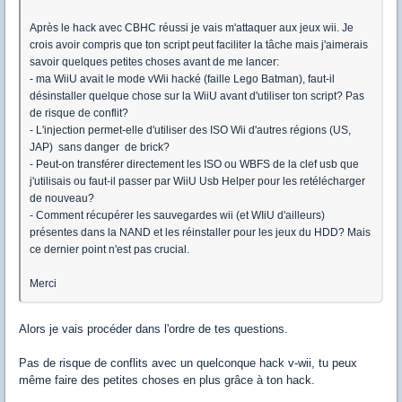
Après le hack avec CBHC réussi je vais m'attaquer aux jeux wii. Je
crois avoir compris que ton script peut faciliter la tâche mais j'aimerais
savoir quelques petites choses avant de me lancer:
- ma WiiU avait le mode vWii hacké (faille Lego Batman), faut-il
désinstaller quelque chose sur la WiiU avant d'utiliser ton script? Pas
de risque de conflit?
- L'injection permet-elle d'utiliser des ISO Wii d'autres régions (US,
JAP) sans danger de brick?
- Peut-on transférer directement les ISO ou WBFS de la clef usb que
j'utilisais ou faut-il passer par WiiU Usb Helper pour les retélécharger
de nouveau?
- Comment récupérer les sauvegardes wii (et WIiU d'ailleurs)
présentes dans la NAND et les réinstaller pour les jeux du HDD? Mais
ce dernier point n'est pas crucial.
Merci
Alors je vais procéder dans l'ordre de tes questions.
Pas de risque de conflits avec un quelconque hack v-wii, tu peux
même faire des petites choses en plus grâce à ton hack.