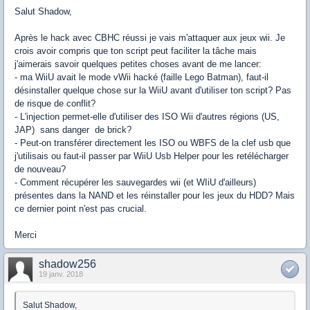
Salut Shadow,
Après le hack avec CBHC réussi je vais m'attaquer aux jeux wii. Je
crois avoir compris que ton script peut faciliter la tâche mais
j'aimerais savoir quelques petites choses avant de me lancer:
- ma WiiU avait le mode vWii hacké (faille Lego Batman), faut-il
désinstaller quelque chose sur la WiiU avant d'utiliser ton script? Pas
de risque de conflit?
- L'injection permet-elle d'utiliser des ISO Wii d'autres régions (US,
JAP) sans danger de brick?
- Peut-on transférer directement les ISO ou WBFS de la clef usb que
j'utilisais ou faut-il passer par WiiU Usb Helper pour les retélécharger
de nouveau?
- Comment récupérer les sauvegardes wii (et WIiU d'ailleurs)
présentes dans la NAND et les réinstaller pour les jeux du HDD? Mais
ce dernier point n'est pas crucial.
Merci
shadow256
19 janv. 2018
Salut Shadow,