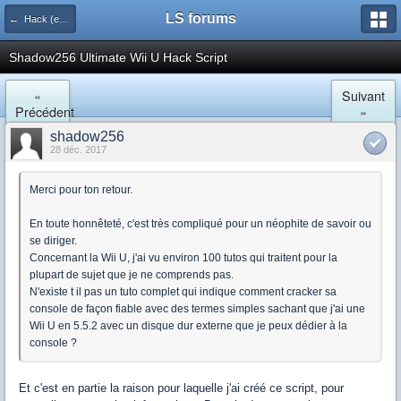
LS forums
← Hack (exploits, homebrews...)
Shadow256 Ultimate Wii U Hack Script
«
Suivant
Précédent
»
shadow256
28 déc. 2017
Merci pour ton retour.
En toute honnêteté, c'est très compliqué pour un néophite de savoir ou
se diriger.
Concernant la Wii U, j'ai vu environ 100 tutos qui traitent pour la
plupart de sujet que je ne comprends pas.
N'existe t il pas un tuto complet qui indique comment cracker sa
console de façon fiable avec des termes simples sachant que j'ai une
Wii U en 5.5.2 avec un disque dur externe que je peux dédier à la
console ?
Et c'est en partie la raison pour laquelle j'ai créé ce script, pour