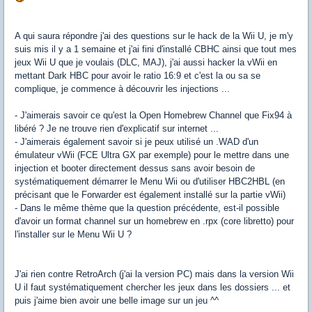
A qui saura répondre j'ai des questions sur le hack de la Wii U, je m'y
suis mis il y a 1 semaine et j'ai fini d'installé CBHC ainsi que tout mes
jeux Wii U que je voulais (DLC, MAJ), j'ai aussi hacker la vWii en
mettant Dark HBC pour avoir le ratio 16:9 et c'est la ou sa se
complique, je commence à découvrir les injections ...
- J'aimerais savoir ce qu'est la Open Homebrew Channel que Fix94 à
libéré ? Je ne trouve rien d'explicatif sur internet ...
- J'aimerais également savoir si je peux utilisé un .WAD d'un
émulateur vWii (FCE Ultra GX par exemple) pour le mettre dans une
injection et booter directement dessus sans avoir besoin de
systématiquement démarrer le Menu Wii ou d'utiliser HBC2HBL (en
précisant que le Forwarder est également installé sur la partie vWii)
- Dans le même thème que la question précédente, est-il possible
d'avoir un format channel sur un homebrew en .rpx (core libretto) pour
l'installer sur le Menu Wii U ?
J'ai rien contre RetroArch (j'ai la version PC) mais dans la version Wii
U il faut systématiquement chercher les jeux dans les dossiers ... et
puis j'aime bien avoir une belle image sur un jeu ^^