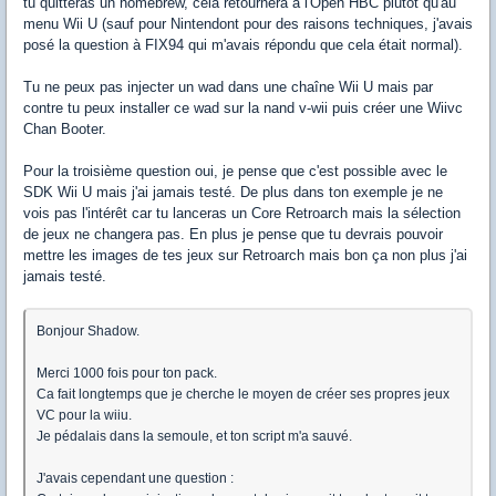
tu quitteras un homebrew, cela retournera à l'Open HBC plutôt qu'au
menu Wii U (sauf pour Nintendont pour des raisons techniques, j'avais
posé la question à FIX94 qui m'avais répondu que cela était normal).
Tu ne peux pas injecter un wad dans une chaîne Wii U mais par
contre tu peux installer ce wad sur la nand v-wii puis créer une Wiivc
Chan Booter.
Pour la troisième question oui, je pense que c'est possible avec le
SDK Wii U mais j'ai jamais testé. De plus dans ton exemple je ne
vois pas l'intérêt car tu lanceras un Core Retroarch mais la sélection
de jeux ne changera pas. En plus je pense que tu devrais pouvoir
mettre les images de tes jeux sur Retroarch mais bon ça non plus j'ai
jamais testé.
Bonjour Shadow.
Merci 1000 fois pour ton pack.
Ca fait longtemps que je cherche le moyen de créer ses propres jeux
VC pour la wiiu.
Je pédalais dans la semoule, et ton script m'a sauvé.
J'avais cependant une question :