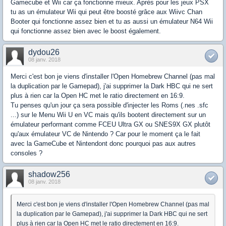
Gamecube et Wii car ça fonctionne mieux. Après pour les jeux PSX
tu as un émulateur Wii qui peut être boosté grâce aux Wiivc Chan
Booter qui fonctionne assez bien et tu as aussi un émulateur N64 Wii
qui fonctionne assez bien avec le boost également.
dydou26
08 janv. 2018
Merci c'est bon je viens d'installer l'Open Homebrew Channel (pas mal
la duplication par le Gamepad), j'ai supprimer la Dark HBC qui ne sert
plus à rien car la Open HC met le ratio directement en 16:9.
Tu penses qu'un jour ça sera possible d'injecter les Roms (.nes .sfc
...) sur le Menu Wii U en VC mais qu'ils bootent directement sur un
émulateur performant comme FCEU Ultra GX ou SNES9X GX plutôt
qu'aux émulateur VC de Nintendo ? Car pour le moment ça le fait
avec la GameCube et Nintendont donc pourquoi pas aux autres
consoles ?
shadow256
08 janv. 2018
Merci c'est bon je viens d'installer l'Open Homebrew Channel (pas mal
la duplication par le Gamepad), j'ai supprimer la Dark HBC qui ne sert
plus à rien car la Open HC met le ratio directement en 16:9.