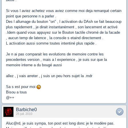
Si vous l aviez achetez vous aviez comme moi deja remarqué certain
point que personne n a parler .
Des l allumage du bouton "on" , l activation du DAsh se fait beaucoup
plus rapidement , je dirait instantanément , son lancement et activé
.Idem quand vous appuyez sur le Bouton tactile chromé de la facade
, aucun temp de latence , la console s etaind directement .
L activation aussi somme toutes intentiné plus rapide .
Je n ai pas comparait les evolutions de memoire contre les
precedentes version , mais a l experience , je suis sur que la
memoire interne a du bougé aussi
allez , j vais arreter , j suis un peu hors sujet la .mdr
Sa s est pour moi
Bisou a tous
@++
Barbiche0
25 juil. 2010
Aluc@rd, je suis sympa, ton post est long donc je le modère pas.