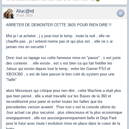
Aluc@rd
25 juil. 2010
ARRETER DE DEMONTER CETTE 360S POUR RIEN DIRE !!
Moi je l ai acheter , j y joue tout le temp , toute la nuit , elle ne
chauffe pas , je l entend meme pas et qui plus est ...elle ne s ai
jamais mis en securité !
Donc tout se tapage sur cette fameuse mise en "pause" , s est juste
des coneries . ..elle existe , est s est bien sa qui fait fretiller les
Jaloux qui existe depuis tout le temp , entre les Gamer PS3 et
XBOX360 , s est de faire passer le bon coté du system pour une
"faille"
alors Messieurs qui critique pour rien dire , cette Machine a etait plus
que bien pensé , elle a etait travaillé sur les Bases de la 360 et
reconditionné pour parer et eviter toutes les failles que les
precedentes version avaient . Pour moi s est la console ultime du
Jour actuel car plus securisé , plus silencieuse et la plus economique
energiquement , elle est aussiergonomiquement belle et Deja Paré
pour le futur avec toute l evolution mise en place dans le coeur de la
bette .