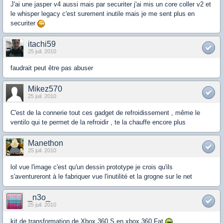
J'ai une jasper v4 aussi mais par securiter j'ai mis un core coller v2 et
le whisper legacy c'est surement inutile mais je me sent plus en
securiter
itachi59
25 juil. 2010
faudrait peut être pas abuser
Mikez570
25 juil. 2010
C'est de la connerie tout ces gadget de refroidissement , même le
ventilo qui te permet de la refroidir , te la chauffe encore plus
Manethon
25 juil. 2010
lol vue l'image c'est qu'un dessin prototype je crois qu'ils
s'aventureront à le fabriquer vue l'inutilité et la grogne sur le net
_n3o_
25 juil. 2010
kit de transformation de Xbox 360 S en xbox 360 Fat