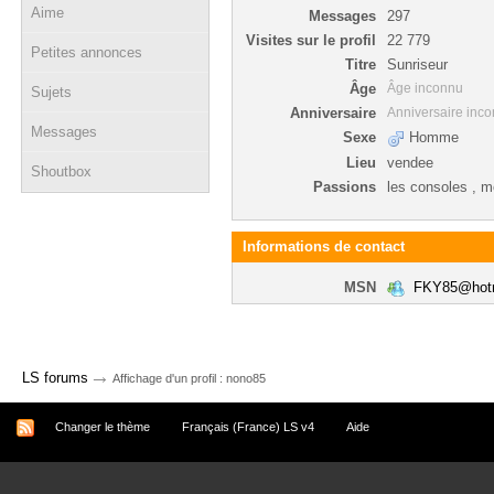
Aime
Messages
297
Visites sur le profil
22 779
Petites annonces
Titre
Sunriseur
Âge
Âge inconnu
Sujets
Anniversaire
Anniversaire inc
Messages
Sexe
Homme
Lieu
vendee
Shoutbox
Passions
les consoles , m
Informations de contact
MSN
FKY85@hotm
→
LS forums
Affichage d'un profil : nono85
Changer le thème
Français (France) LS v4
Aide