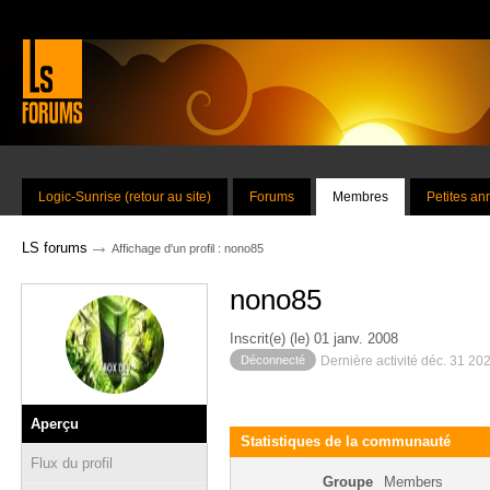
Logic-Sunrise (retour au site)
Forums
Membres
Petites a
→
LS forums
Affichage d'un profil : nono85
nono85
Inscrit(e) (le) 01 janv. 2008
Déconnecté
Dernière activité déc. 31 20
Aperçu
Statistiques de la communauté
Flux du profil
Groupe
Members