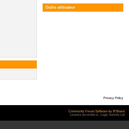
Outils utilisateur
Privacy Policy
Community Forum Software by IP.Board
Licence accordée à : Logic Sunrise Ltd