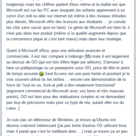
longtemps mais les chiffres parlent d'eux même et la réalité est que
Microsoft est sur les PC avec lesquels les enfants apprennent à se
servir d'un ordi ou aller sur internet (et même à des niveaux d'études
plus élevés, Microsoft offre des licences aux étudiants ... je cumule
les clés sans savoir quoi en faire). Le génie de Microsoft est bien là, il
n'est pas dans leur produit (même si la qualité augmente depuis que
la concurrence pique et c'est tant mieux) mais dans leur stratégie.
Quant à Microsoft office, pour une utilisation avancée et
commerciale, il est naz comparé à Indesign ($$) mais il est largement
au dessus de OO (qui est loin d'être léger par ailleurs). S'amuser à
faire un publipostage ou un powerpoint sous OO, prise de tête et perte
de temps assurée
Seul Access est une pure honte et pourtant je le
vois souvent utilisé ds les boîtes ... encore une démonstration de la
force du "tout en un, livré et prêt à être totalement fonctionnel"
(argument commercial de Microsoft avec ses bons et très mauvais
points). OO est bien pour des réalisations simples et ne demandant
pas bcp de précisions mais pour ce type de réa, autant aller sur du
Latex :]
Je suis pas un défenseur de Windows, je trouve qu'Ubuntu est
devenu vraiment intéressant (j'ai pas testé d'autres OS utilisant linux
mais il parait que c'est la meilleure donc ...) mais je trouve ça un peu