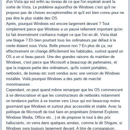
d'un Vista qui est enfin au niveau de ce que l'on espérait avant la
sortie de Vista. Le problème aujourd'hui de Windows c'est qu'il ne
propose pas de choses exceptionnelles et qu'il est bien connu pour ne
pas être le plus stable des OS.
Après, pourquoi Windows est encore largement devant ? Tout
simplement parce que Windows a un passé tellement important qu'on
lui fait énormément confiance malgré ce que l'on en dit. Vista était
une blague ? Eh bien pourtant tous les ordinateurs par défaut à la
vente étaient sous Vista. Belle preuve non ? En plus de ça, oui
effectivement on change difficilement les habitudes, surtout quand un
OS a un si beau passé. Une des grandes raisons du maintien de
Windows, c'est parce que Microsoft a beaucoup de partenaires, et
que la majeure partie des ordinateurs, qu'ils soient portables,
netbooks, de bureau etc sont vendus avec une version de Windows
installée. Voilà pourquoi Windows a des parts de marché
monstrueuses.
Cependant, on peut quand même remarquer que les OS commencent
à se démocratiser et que les constructeurs de netbooks notamment
on tendance parfois à se tourner vers Linux qui est beaucoup moins
gourmand que Windows et surtout plus accessible et stable. Avec la
politique de Microsoft de tout faire en propriétaire (Internet Explorer,
Windows Media, Office etc...) et de proposer le tout à des prix
halluciants, on verra dans quelques années, comme le dit Shigure, si
Windows sera toujours largement devant. A titre de comparaison,