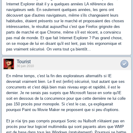
Internet Explorer était il y a quelques années LA référence des
navigateurs web. En seulement quelques années, les gens ont
découvert que d'autres navigateurs, même s'ils changeaient leurs
habitudes, étaient présents sur le marché et proposaient des choses
intéressantes, le résultat aujourd'hui c'est que Firefox grignote des
parts de marché et que Chrome, même s'il est récent, a convaincu
pas mal de monde. Et que fait Internet Explorer ? Pas grand chose,
on se moque de lui en disant qu'il est lent, pas très ergonomique et
pas vraiment sécurisé. On verra tout ça bientôt...
Tourist
30 juin 2010
En même temps, c'est la fin des explorateurs alternatifs si IE
devenait vraiment bien. Le 8 est (enfin) sécurisé, tout autant que ses
concurrents et c'est déjà bien mais niveau ergo et rapidité, il est le
dernier. Je ne serais pas surpris que Microsoft fasse en sorte qu'IE
soit en dessous de la concurrence pour que cette dernière ne lui colle
pas 150 procès pour monopole. Si c'est le cas, ça expliquerait
pourquoi Paint ou Movie Maker ne proposent que si peu d'options.
Et je n'ai tjrs pas compris pourquoi Sonic ou Nullsoft n'étaient pas en
procès pour leur logiciel multimédia qui sont payants alors que WMP
est de base dans tous les Windows (gratuitement). Pourquoi se battre