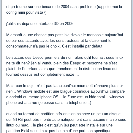
et ça tourne sur une bécane de 2004 sans probleme (rappele moi la
config mini pour vista?)
j'utilisais deja une interface 3D en 2006.
Microsoft a une chance pas possible d'avoir le monopole aujourd'hui
de par ses accords avec les constructeurs et la clairement le
consommateur n'a pas le choix. C'est installé par défaut!
Le succès des Eeepc premiers du nom alors qu'il tournait sous linux
ne te dit rien? j'en ai vendu plein des Eeepc et personne ne s'est
plaint de l'interface alors que franchement la distribution linux qui
tournait dessus est completement naze ...
Mais bon le sujet n'est pas la aujourd'hui microsoft n'innove plus sur
rien... Windows mobile est une blague cosmique aujourd'hui comparé
a android ou meme iphone OS... le Zune est un bide total... windows
phone est a la rue (je bosse dans la telephonie...)
quand au format de partition ntfs on s'en balance un peu un disque
dur NTFS peut etre monté automatiquement sans aucune manip sous
linux ou mac... le pire c'est qu'un jeu peut etre installé sur une
partition Ext4 sous linux pas besoin d'une partition specifique.