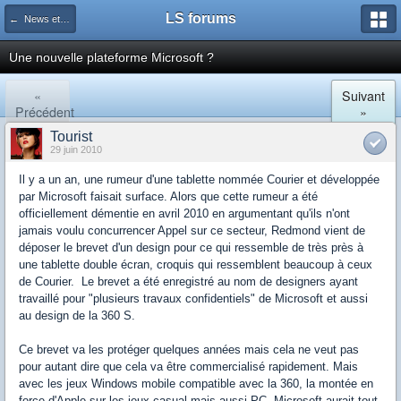
LS forums
← News et actualités postées sur LS
Une nouvelle plateforme Microsoft ?
«
Suivant
Précédent
»
Tourist
29 juin 2010
Il y a un an, une rumeur d'une tablette nommée Courier et développée
par Microsoft faisait surface. Alors que cette rumeur a été
officiellement démentie en avril 2010 en argumentant qu'ils n'ont
jamais voulu concurrencer Appel sur ce secteur, Redmond vient de
déposer le brevet d'un design pour ce qui ressemble de très près à
une tablette double écran, croquis qui ressemblent beaucoup à ceux
de Courier. Le brevet a été enregistré au nom de designers ayant
travaillé pour "plusieurs travaux confidentiels" de Microsoft et aussi
au design de la 360 S.
Ce brevet va les protéger quelques années mais cela ne veut pas
pour autant dire que cela va être commercialisé rapidement. Mais
avec les jeux Windows mobile compatible avec la 360, la montée en
force d'Apple sur les jeux casual mais aussi PC, Microsoft aurait tout