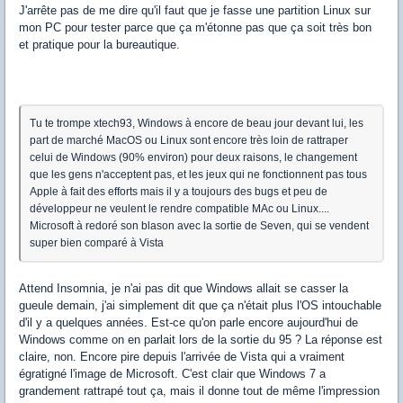
J'arrête pas de me dire qu'il faut que je fasse une partition Linux sur
mon PC pour tester parce que ça m'étonne pas que ça soit très bon
et pratique pour la bureautique.
Tu te trompe xtech93, Windows à encore de beau jour devant lui, les
part de marché MacOS ou Linux sont encore très loin de rattraper
celui de Windows (90% environ) pour deux raisons, le changement
que les gens n'acceptent pas, et les jeux qui ne fonctionnent pas tous
Apple à fait des efforts mais il y a toujours des bugs et peu de
développeur ne veulent le rendre compatible MAc ou Linux....
Microsoft à redoré son blason avec la sortie de Seven, qui se vendent
super bien comparé à Vista
Attend Insomnia, je n'ai pas dit que Windows allait se casser la
gueule demain, j'ai simplement dit que ça n'était plus l'OS intouchable
d'il y a quelques années. Est-ce qu'on parle encore aujourd'hui de
Windows comme on en parlait lors de la sortie du 95 ? La réponse est
claire, non. Encore pire depuis l'arrivée de Vista qui a vraiment
égratigné l'image de Microsoft. C'est clair que Windows 7 a
grandement rattrapé tout ça, mais il donne tout de même l'impression