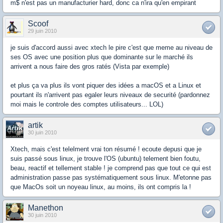
m$ n'est pas un manufacturier hard, donc ca n'ira qu'en empirant
Scoof
29 juin 2010
je suis d'accord aussi avec xtech le pire c'est que meme au niveau de
ses OS avec une position plus que dominante sur le marché ils
arrivent a nous faire des gros ratés (Vista par exemple)
et plus ça va plus ils vont piquer des idées a macOS et a Linux et
pourtant ils n'arrivent pas egaler leurs niveaux de securité (pardonnez
moi mais le controle des comptes utilisateurs... LOL)
artik
30 juin 2010
Xtech, mais c'est telelment vrai ton résumé ! ecoute depusi que je
suis passé sous linux, je trouve l'OS (ubuntu) telement bien foutu,
beau, reactif et tellement stable ! je comprend pas que tout ce qui est
administration passe pas systématiquement sous linux. M'etonne pas
que MacOs soit un noyeau linux, au moins, ils ont compris la !
Manethon
30 juin 2010