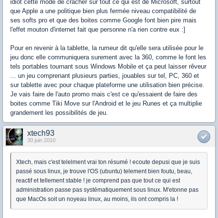
idiot cette mode de cracher sur tout ce qui est de Microsoft, surtout
que Apple a une politique bien plus fermée niveau compatibilité de
ses softs pro et que des boites comme Google font bien pire mais
l'effet mouton d'internet fait que personne n'a rien contre eux :]
Pour en revenir à la tablette, la rumeur dit qu'elle sera utilisée pour le
jeu donc elle communiquera surement avec la 360, comme le font les
tels portables tournant sous Windows Mobile et ça peut laisser rêveur
... un jeu comprenant plusieurs parties, jouables sur tel, PC, 360 et
sur tablette avec pour chaque plateforme une utilisation bien précise.
Je vais faire de l'auto promo mais c'est ce qu'essaient de faire des
boites comme Tiki Move sur l'Android et le jeu Runes et ça multiplie
grandement les possibilités de jeu.
xtech93
30 juin 2010
Xtech, mais c'est telelment vrai ton résumé ! ecoute depusi que je suis
passé sous linux, je trouve l'OS (ubuntu) telement bien foutu, beau,
reactif et tellement stable ! je comprend pas que tout ce qui est
administration passe pas systématiquement sous linux. M'etonne pas
que MacOs soit un noyeau linux, au moins, ils ont compris la !