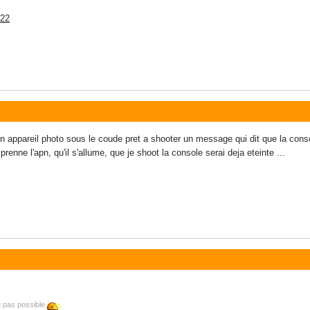
122
 appareil photo sous le coude pret a shooter un message qui dit que la conso
renne l'apn, qu'il s'allume, que je shoot la console serai deja eteinte ...
t pas possible