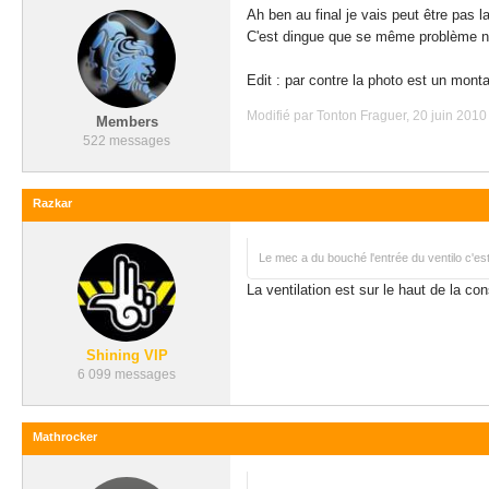
Ah ben au final je vais peut être pas l
C'est dingue que se même problème ne c
Edit : par contre la photo est un monta
Modifié par Tonton Fraguer, 20 juin 2010 
Members
522 messages
Razkar
Le mec a du bouché l'entrée du ventilo c'es
La ventilation est sur le haut de la co
Shining VIP
6 099 messages
Mathrocker