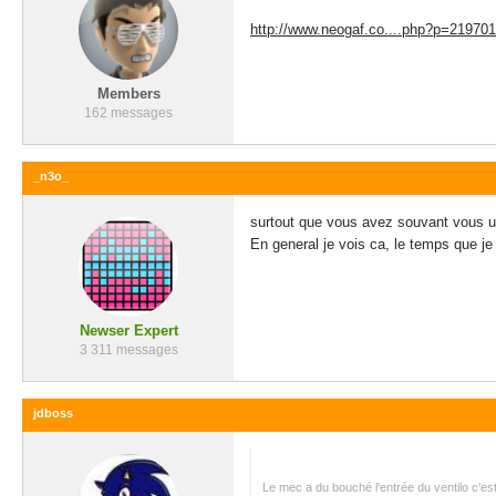
http://www.neogaf.co....php?p=21970
Members
162 messages
_n3o_
surtout que vous avez souvant vous un
En general je vois ca, le temps que je p
Newser Expert
3 311 messages
jdboss
Le mec a du bouché l'entrée du ventilo c'es