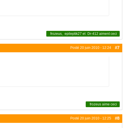
frozeus
,
epileptik27
et
Dr-412
aiment ceci
#7
Posté
20 juin 2010 - 12:24
frozeus
aime ceci
#8
Posté
20 juin 2010 - 12:25