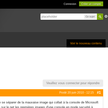
Connexion
Créer un compte
Ce sujet
Voir le nouveau contenu
Veuillez vous connecter pour répondre
#1
Posté
20 juin 2010 - 12:15
e se séparer de la mauvaise image qui collait à la console de Microsoft
 sur le net les premières images d'une console en mode securité à