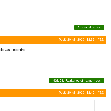
frozeus
aime ceci
#11
Posté
20 juin 2010 - 12:32
le vas s'eteindre .
NJdu68
,
Razkar
et
efm
aiment ceci
#12
Posté
20 juin 2010 - 12:40