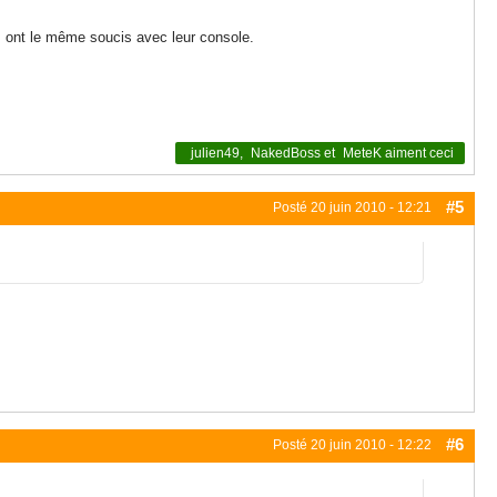
ls ont le même soucis avec leur console.
julien49
,
NakedBoss
et
MeteK
aiment ceci
#5
Posté
20 juin 2010 - 12:21
#6
Posté
20 juin 2010 - 12:22