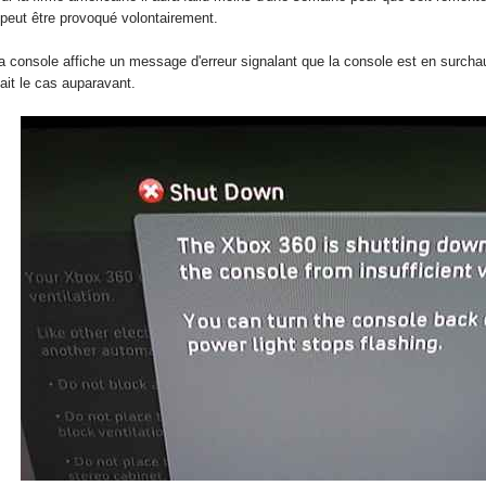
 peut être provoqué volontairement.
onsole affiche un message d'erreur signalant que la console est en surchauffe
ait le cas auparavant.