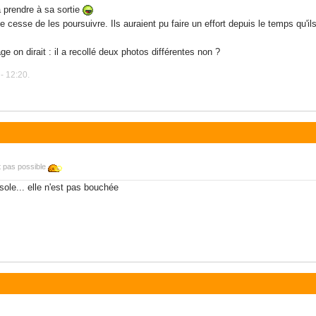
a prendre à sa sortie
esse de les poursuivre. Ils auraient pu faire un effort depuis le temps qu'i
ge on dirait : il a recollé deux photos différentes non ?
- 12:20.
t pas possible
nsole... elle n'est pas bouchée