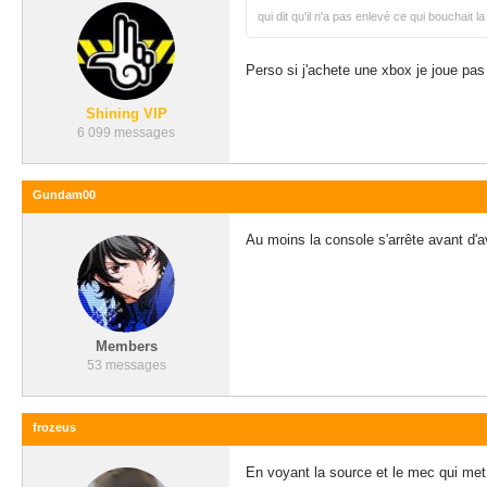
qui dit qu'il n'a pas enlevé ce qui bouchait l
Perso si j'achete une xbox je joue pas
Shining VIP
6 099 messages
Gundam00
Au moins la console s'arrête avant d'a
Members
53 messages
frozeus
En voyant la source et le mec qui met 