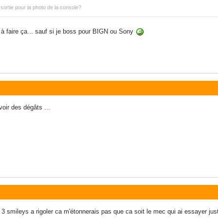
a sortie pour la photo de la console?
 à faire ça... sauf si je boss pour BIGN ou Sony
voir des dégâts ...
3 smileys a rigoler ca m'étonnerais pas que ca soit le mec qui ai essayer just