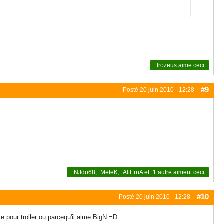
frozeus
aime ceci
#9
Posté
20 juin 2010 - 12:28
NJdu68
,
MeteK
,
AltErnA
et
1 autre
aiment ceci
#10
Posté
20 juin 2010 - 12:28
e pour troller ou parcequ'il aime BigN =D