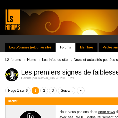
Logic-Sunrise (retour au site)
Forums
Membres
Petites a
→
→
→
LS forums
Home
Les Infos du site
News et actualités postées 
Les premiers signes de faiblesse
Débuté par
Razkar
,
juin 20 2010 12:15
Page 1 sur 6
1
2
3
Suivant
»
Razkar
Nous vous parlions dans
cette news
de
avec ses RROD. Malheureusement pour l