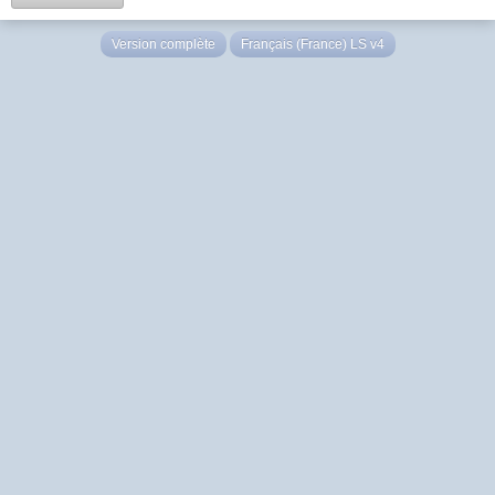
Version complète
Français (France) LS v4