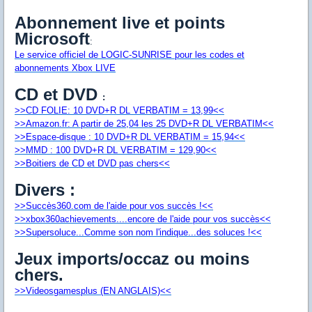
Abonnement live et points
Microsoft
:
Le service officiel de LOGIC-SUNRISE pour les codes et
abonnements Xbox LIVE
CD et DVD
:
>>CD FOLIE: 10 DVD+R DL VERBATIM = 13,99<<
>>Amazon.fr: A partir de 25,04 les 25 DVD+R DL VERBATIM<<
>>Espace-disque : 10 DVD+R DL VERBATIM = 15,94<<
>>MMD : 100 DVD+R DL VERBATIM = 129,90<<
>>Boitiers de CD et DVD pas chers<<
Divers :
>>Succès360.com de l'aide pour vos succès !<<
>>xbox360achievements....encore de l'aide pour vos succès<<
>>Supersoluce...Comme son nom l'indique...des soluces !<<
Jeux imports/occaz ou moins
chers.
>>Videosgamesplus (EN ANGLAIS)<<