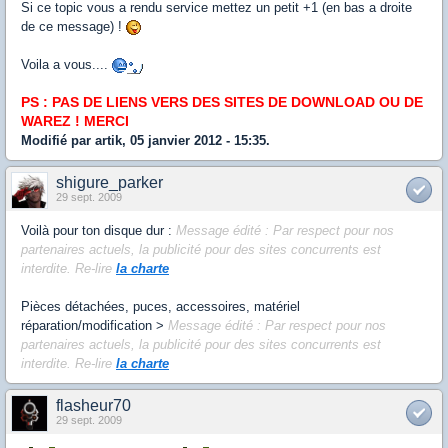
Si ce topic vous a rendu service mettez un petit +1 (en bas a droite
de ce message) !
Voila a vous....
PS : PAS DE LIENS VERS DES SITES DE DOWNLOAD OU DE
WAREZ ! MERCI
Modifié par artik, 05 janvier 2012 - 15:35.
shigure_parker
29 sept. 2009
Voilà pour ton disque dur :
Message édité : Par respect pour nos
partenaires actuels, la publicité pour des sites concurrents est
interdite. Re-lire
la charte
Pièces détachées, puces, accessoires, matériel
réparation/modification >
Message édité : Par respect pour nos
partenaires actuels, la publicité pour des sites concurrents est
interdite. Re-lire
la charte
flasheur70
29 sept. 2009