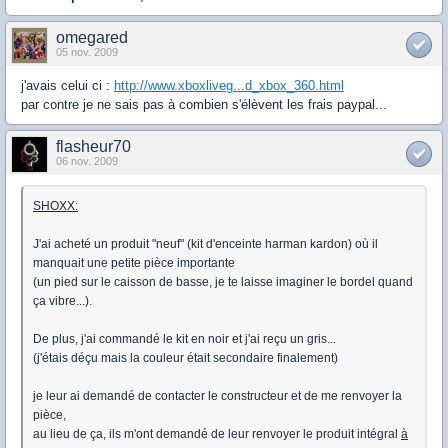
omegared
05 nov. 2009
j'avais celui ci :
http://www.xboxliveg...d_xbox_360.html
par contre je ne sais pas à combien s'élèvent les frais paypal...
flasheur70
06 nov. 2009
SHOXX:
J'ai acheté un produit "neuf" (kit d'enceinte harman kardon) où il
manquait une petite pièce importante
(un pied sur le caisson de basse, je te laisse imaginer le bordel quand
ça vibre...).
De plus, j'ai commandé le kit en noir et j'ai reçu un gris...
(j'étais déçu mais la couleur était secondaire finalement)
je leur ai demandé de contacter le constructeur et de me renvoyer la
pièce,
au lieu de ça, ils m'ont demandé de leur renvoyer le produit intégral
à