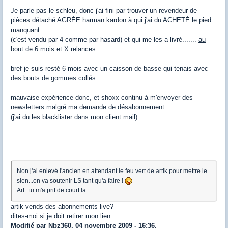
Je parle pas le schleu, donc j'ai fini par trouver un revendeur de
pièces détaché AGRÉE harman kardon à qui j'ai du
ACHETÉ
le pied
manquant
(c'est vendu par 4 comme par hasard) et qui me les a livré.......
au
bout de 6 mois et X relances...
bref je suis resté 6 mois avec un caisson de basse qui tenais avec
des bouts de gommes collés.
mauvaise expérience donc, et shoxx continu à m'envoyer des
newsletters malgré ma demande de désabonnement
(j'ai du les blacklister dans mon client mail)
Non j'ai enlevé l'ancien en attendant le feu vert de artik pour mettre le
sien...on va soutenir LS tant qu'a faire !
Arf...tu m'a prit de court la...
artik vends des abonnements live?
dites-moi si je doit retirer mon lien
Modifié par Nbz360, 04 novembre 2009 - 16:36.