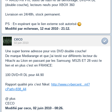
-> RROD Fix Pro, outils de flash et de démontage, DVD+R DL
(double couche), lecteurs neufs pour XBOX 360
Livraison en 24/48h, stock permanent.
PS : En espérant que le lien externe soit autorisé
Modifié par milerwan, 12 mai 2010 - 21:12.
ceco
02 juin 2010
Une super bonne adresse pour vos DVD double couche!
De marque Mediarange et que j'ai testé sur différents lecteur du
Hitachi au Liton en passant par les Samsung: MS25 ET 28 voici le
lien et en plus c'est en FRANCE:
100 DVD+R DL pour 44.90
Rapport qualité prix c'est Nikel:
http://www.cybercent...ml?
cPath=838_44
@ plus
CECO
Modifié par ceco, 02 juin 2010 - 08:26.