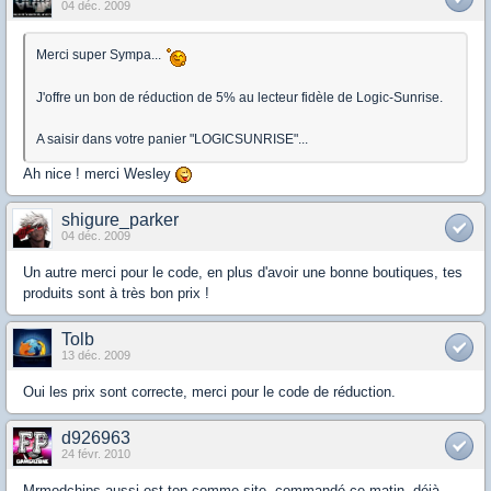
04 déc. 2009
Merci super Sympa...
J'offre un bon de réduction de 5% au lecteur fidèle de Logic-Sunrise.
A saisir dans votre panier "LOGICSUNRISE"...
Ah nice ! merci Wesley
shigure_parker
04 déc. 2009
Un autre merci pour le code, en plus d'avoir une bonne boutiques, tes
produits sont à très bon prix !
Tolb
13 déc. 2009
Oui les prix sont correcte, merci pour le code de réduction.
d926963
24 févr. 2010
Mrmodchips aussi est top comme site, commandé ce matin, déjà