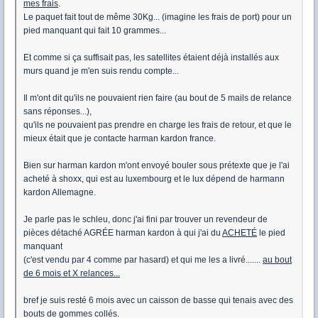
mes frais
.
Le paquet fait tout de même 30Kg... (imagine les frais de port) pour un
pied manquant qui fait 10 grammes...
Et comme si ça suffisait pas, les satellites étaient déjà installés aux
murs quand je m'en suis rendu compte...
Il m'ont dit qu'ils ne pouvaient rien faire (au bout de 5 mails de relance
sans réponses...),
qu'ils ne pouvaient pas prendre en charge les frais de retour, et que le
mieux était que je contacte harman kardon france.
Bien sur harman kardon m'ont envoyé bouler sous prétexte que je l'ai
acheté à shoxx, qui est au luxembourg et le lux dépend de harmann
kardon Allemagne.
Je parle pas le schleu, donc j'ai fini par trouver un revendeur de
pièces détaché AGRÉE harman kardon à qui j'ai du
ACHETÉ
le pied
manquant
(c'est vendu par 4 comme par hasard) et qui me les a livré.......
au bout
de 6 mois et X relances...
bref je suis resté 6 mois avec un caisson de basse qui tenais avec des
bouts de gommes collés.