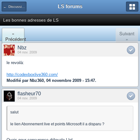
LS forums
← Discussions générales (jeux, hardware...)
Les bonnes adresses de LS
«
Suivant
Précédent
»
Nbz
04 nov. 2009
le revoilà:
http://codexboxlive360.com/
Modifié par Nbz360, 04 novembre 2009 - 15:47.
flasheur70
04 nov. 2009
salut
le lien Abonnement live et points Microsoft il a disparu ?
Ouais pour concurence déloyale ! lol