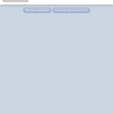
Version complète
Français (France) LS v4