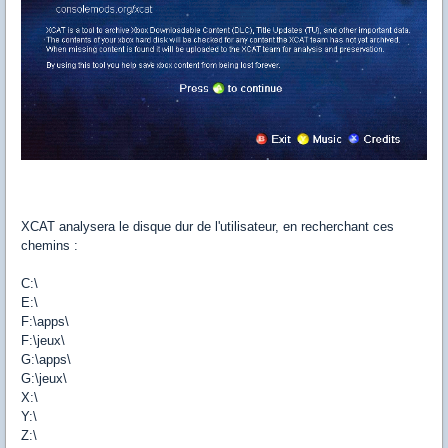
XCAT analysera le disque dur de l'utilisateur, en recherchant ces
chemins :
C:\
E:\
F:\apps\
F:\jeux\
G:\apps\
G:\jeux\
X:\
Y:\
Z:\