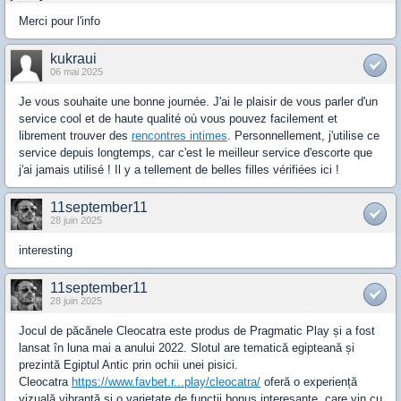
Merci pour l'info
kukraui
06 mai 2025
Je vous souhaite une bonne journée. J'ai le plaisir de vous parler d'un
service cool et de haute qualité où vous pouvez facilement et
librement trouver des
rencontres intimes
. Personnellement, j'utilise ce
service depuis longtemps, car c'est le meilleur service d'escorte que
j'ai jamais utilisé ! Il y a tellement de belles filles vérifiées ici !
11september11
28 juin 2025
interesting
11september11
28 juin 2025
Jocul de păcănele Cleocatra este produs de Pragmatic Play și a fost
lansat în luna mai a anului 2022. Slotul are tematică egipteană și
prezintă Egiptul Antic prin ochii unei pisici.
Cleocatra
https://www.favbet.r...play/cleocatra/
oferă o experiență
vizuală vibrantă și o varietate de funcții bonus interesante, care vin cu