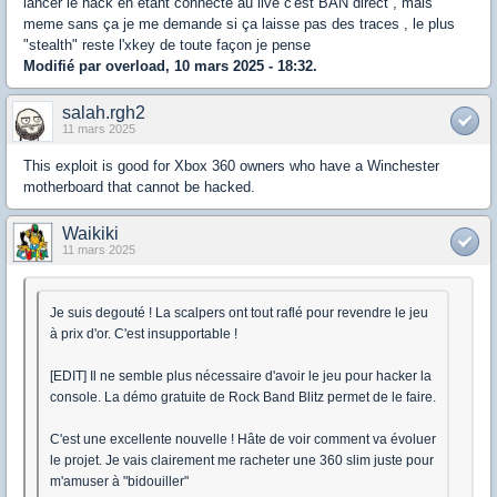
lancer le hack en étant connecté au live c'est BAN direct , mais
meme sans ça je me demande si ça laisse pas des traces , le plus
"stealth" reste l'xkey de toute façon je pense
Modifié par overload, 10 mars 2025 - 18:32.
salah.rgh2
11 mars 2025
This exploit is good for Xbox 360 owners who have a Winchester
motherboard that cannot be hacked.
Waikiki
11 mars 2025
Je suis degouté ! La scalpers ont tout raflé pour revendre le jeu
à prix d'or. C'est insupportable !
[EDIT] Il ne semble plus nécessaire d'avoir le jeu pour hacker la
console. La démo gratuite de Rock Band Blitz permet de le faire.
C'est une excellente nouvelle ! Hâte de voir comment va évoluer
le projet. Je vais clairement me racheter une 360 slim juste pour
m'amuser à "bidouiller"