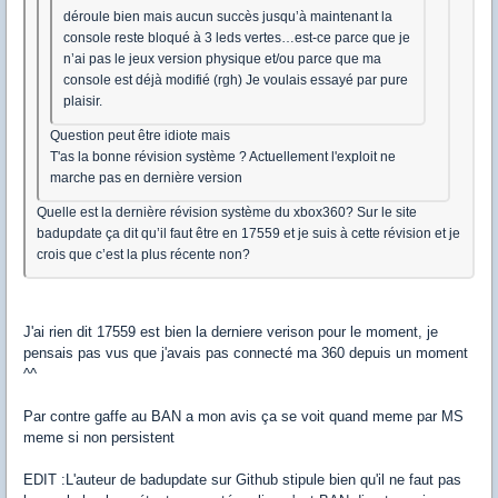
déroule bien mais aucun succès jusqu’à maintenant la
console reste bloqué à 3 leds vertes…est-ce parce que je
n’ai pas le jeux version physique et/ou parce que ma
console est déjà modifié (rgh) Je voulais essayé par pure
plaisir.
Question peut être idiote mais
T'as la bonne révision système ? Actuellement l'exploit ne
marche pas en dernière version
Quelle est la dernière révision système du xbox360? Sur le site
badupdate ça dit qu’il faut être en 17559 et je suis à cette révision et je
crois que c’est la plus récente non?
J'ai rien dit 17559 est bien la derniere verison pour le moment, je
pensais pas vus que j'avais pas connecté ma 360 depuis un moment
^^
Par contre gaffe au BAN a mon avis ça se voit quand meme par MS
meme si non persistent
EDIT :L'auteur de badupdate sur Github stipule bien qu'il ne faut pas