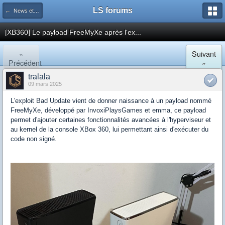
LS forums
← News et actualités postées sur LS
[XB360] Le payload FreeMyXe après l'ex...
«
Suivant
Précédent
»
tralala
09 mars 2025
L'exploit Bad Update vient de donner naissance à un payload nommé
FreeMyXe, développé par InvoxiPlaysGames et emma, ce payload
permet d'ajouter certaines fonctionnalités avancées à l'hyperviseur et
au kernel de la console XBox 360, lui permettant ainsi d'exécuter du
code non signé.