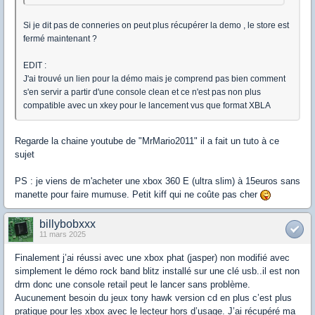
Si je dit pas de conneries on peut plus récupérer la demo , le store est
fermé maintenant ?
EDIT :
J'ai trouvé un lien pour la démo mais je comprend pas bien comment
s'en servir a partir d'une console clean et ce n'est pas non plus
compatible avec un xkey pour le lancement vus que format XBLA
Regarde la chaine youtube de "MrMario2011" il a fait un tuto à ce
sujet
PS : je viens de m'acheter une xbox 360 E (ultra slim) à 15euros sans
manette pour faire mumuse. Petit kiff qui ne coûte pas cher
billybobxxx
11 mars 2025
Finalement j’ai réussi avec une xbox phat (jasper) non modifié avec
simplement le démo rock band blitz installé sur une clé usb..il est non
drm donc une console retail peut le lancer sans problème.
Aucunement besoin du jeux tony hawk version cd en plus c’est plus
pratique pour les xbox avec le lecteur hors d’usage. J’ai récupéré ma