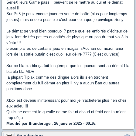
SerieX leurs Game pass il peuvent se le mettre au cul et le démat
aussi !!!
Sur Ps5 je peux encore jouer en sortie de boîte (plus pour longtemps
je sais) mais encore possible c’est pour cela que je privilégie Sony.
Le démat se vend bien pourquoi ? parce que les enfoirés d’éditeur de
jeux font de très petites quantités de physique ou pas du tout voilà la
vérité !!!
5 exemplaires de certains jeux en magasin Auchan ou micromania
lors de la sortie putain c’est quoi leur délire ???? (C’est du vécu)
Sur pc bla bla bla ça fait longtemps que les joueurs sont au démat bla
bla bla bla MDR
Ia plupart Tipiak comme des dingue alors ils s’en torchent
complètement du full démat en plus il n’y a aucun Ban ou autres
punitions donc…..
Xbox est devenu inintéressant pour moi je n’achèterai plus rien chez
eux adieu !!!
Qu’ils se cassent la gueulle ne me fait ni chaud ni froid car ils m’ont
trop déçu….
Modifié par thundertiger, 26 janvier 2025 - 00:36.