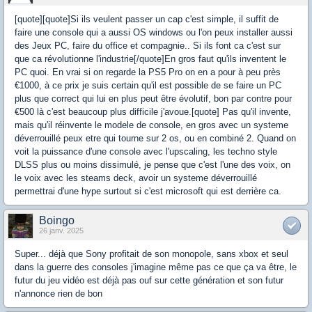
[quote][quote]Si ils veulent passer un cap c'est simple, il suffit de
faire une console qui a aussi OS windows ou l'on peux installer aussi
des Jeux PC, faire du office et compagnie.. Si ils font ca c'est sur
que ca révolutionne l'industrie[/quote]En gros faut qu'ils inventent le
PC quoi. En vrai si on regarde la PS5 Pro on en a pour à peu près
€1000, à ce prix je suis certain qu'il est possible de se faire un PC
plus que correct qui lui en plus peut être évolutif, bon par contre pour
€500 là c'est beaucoup plus difficile j'avoue.[quote] Pas qu'il invente,
mais qu'il réinvente le modele de console, en gros avec un systeme
déverrouillé peux etre qui tourne sur 2 os, ou en combiné 2. Quand on
voit la puissance d'une console avec l'upscaling, les techno style
DLSS plus ou moins dissimulé, je pense que c'est l'une des voix, on
le voix avec les steams deck, avoir un systeme déverrouillé
permettrai d'une hype surtout si c'est microsoft qui est derrière ca.
Boingo
26 janv. 2025
Super... déjà que Sony profitait de son monopole, sans xbox et seul
dans la guerre des consoles j'imagine même pas ce que ça va être, le
futur du jeu vidéo est déjà pas ouf sur cette génération et son futur
n'annonce rien de bon