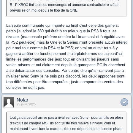
R.I.P XBOX fini tout ces mensonges et annonce contradictoire c’était
prévus selon moi depuis le flop de la ONE
La seule communauté qui importe au final c'est celle des gamers,
perso j'ai adoré la 360 qui était bien mieux que la PS3 à tous les
niveaux (ma console préférée derrière la Dreamcast et à égalité avec
la PS2 peut-être) mais la One et la Series n'ont présenté aucun intérêt
pour moi tout comme la PS4 et la PS5; en vrai on aurait tous à y
gagner à arrêter ce fonctionnement multi-plateformes qui aujourd'hui
limite les performances des jeux tout en divisant les joueurs sans
vraies raisons et oui clairement depuis le gamepass PC ils cherchent
à se débarrasser des consoles. Par contre dire qu'ils n'arrivent pas à
rivaliser avec Sony je ne suis pas d'accord, les deux approches sont
trop différentes pour être comparées, juste comparer les ventes des
consoles ne suffit pas.
Nolar
25 janv. 2025
tout ça parcequ'il arrive pas a rivaliser avec Sony , pourtant ils on plein
d’exclus de choque MS , ils sont juste très mauvais niveau com et
maintenant il vont tuer la marque xbox en déportant leur licence phare