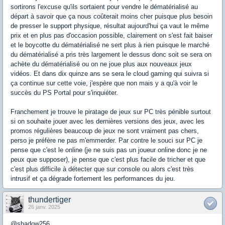
sortirons l'excuse qu'ils sortaient pour vendre le dématérialisé au
départ à savoir que ça nous coûterait moins cher puisque plus besoin
de presser le support physique, résultat aujourd'hui ça vaut le même
prix et en plus pas d'occasion possible, clairement on s'est fait baiser
et le boycotte du dématérialisé ne sert plus à rien puisque le marché
du dématérialisé a pris très largement le dessus donc soit se sera on
achète du dématérialisé ou on ne joue plus aux nouveaux jeux
vidéos. Et dans dix quinze ans se sera le cloud gaming qui suivra si
ça continue sur cette voie, j'espère que non mais y a qu'à voir le
succès du PS Portal pour s'inquiéter.
Franchement je trouve le piratage de jeux sur PC très pénible surtout
si on souhaite jouer avec les dernières versions des jeux, avec les
promos régulières beaucoup de jeux ne sont vraiment pas chers,
perso je préfère ne pas m'emmerder. Par contre le souci sur PC je
pense que c'est le online (je ne suis pas un joueur online donc je ne
peux que supposer), je pense que c'est plus facile de tricher et que
c'est plus difficile à détecter que sur console ou alors c'est très
intrusif et ça dégrade fortement les performances du jeu.
thundertiger
26 janv. 2025
@shadow256