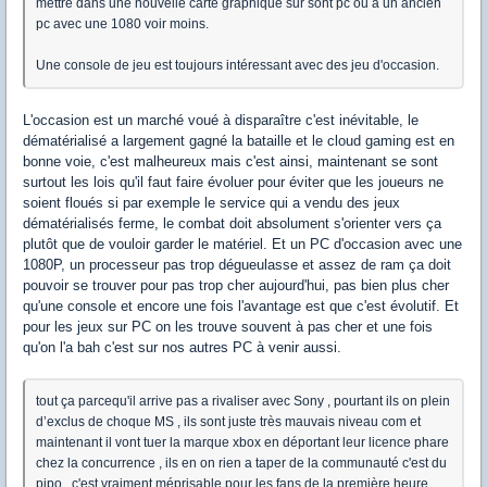
mettre dans une nouvelle carte graphique sur sont pc ou à un ancien
pc avec une 1080 voir moins.
Une console de jeu est toujours intéressant avec des jeu d'occasion.
L'occasion est un marché voué à disparaître c'est inévitable, le
dématérialisé a largement gagné la bataille et le cloud gaming est en
bonne voie, c'est malheureux mais c'est ainsi, maintenant se sont
surtout les lois qu'il faut faire évoluer pour éviter que les joueurs ne
soient floués si par exemple le service qui a vendu des jeux
dématérialisés ferme, le combat doit absolument s'orienter vers ça
plutôt que de vouloir garder le matériel. Et un PC d'occasion avec une
1080P, un processeur pas trop dégueulasse et assez de ram ça doit
pouvoir se trouver pour pas trop cher aujourd'hui, pas bien plus cher
qu'une console et encore une fois l'avantage est que c'est évolutif. Et
pour les jeux sur PC on les trouve souvent à pas cher et une fois
qu'on l'a bah c'est sur nos autres PC à venir aussi.
tout ça parcequ'il arrive pas a rivaliser avec Sony , pourtant ils on plein
d’exclus de choque MS , ils sont juste très mauvais niveau com et
maintenant il vont tuer la marque xbox en déportant leur licence phare
chez la concurrence , ils en on rien a taper de la communauté c'est du
pipo , c'est vraiment méprisable pour les fans de la première heure ,