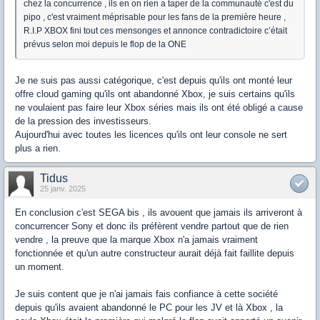
chez la concurrence , ils en on rien a taper de la communauté c'est du
pipo , c'est vraiment méprisable pour les fans de la première heure ,
R.I.P XBOX fini tout ces mensonges et annonce contradictoire c’était
prévus selon moi depuis le flop de la ONE
Je ne suis pas aussi catégorique, c'est depuis qu'ils ont monté leur
offre cloud gaming qu'ils ont abandonné Xbox, je suis certains qu'ils
ne voulaient pas faire leur Xbox séries mais ils ont été obligé a cause
de la pression des investisseurs.
Aujourd'hui avec toutes les licences qu'ils ont leur console ne sert
plus a rien.
Tidus
25 janv. 2025
En conclusion c'est SEGA bis , ils avouent que jamais ils arriveront à
concurrencer Sony et donc ils préfèrent vendre partout que de rien
vendre , la preuve que la marque Xbox n'a jamais vraiment
fonctionnée et qu'un autre constructeur aurait déjà fait faillite depuis
un moment.
Je suis content que je n'ai jamais fais confiance à cette société
depuis qu'ils avaient abandonné le PC pour les JV et là Xbox , la