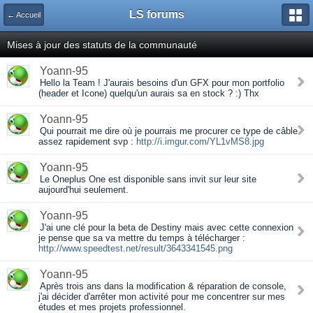
LS forums
← Accueil
Mises à jour des statuts de la communauté
Yoann-95
Hello la Team ! J'aurais besoins d'un GFX pour mon portfolio
(header et Icone) quelqu'un aurais sa en stock ? :) Thx
Yoann-95
Qui pourrait me dire où je pourrais me procurer ce type de câble
assez rapidement svp :
http://i.imgur.com/YL1vMS8.jpg
Yoann-95
Le Oneplus One est disponible sans invit sur leur site
aujourd'hui seulement.
Yoann-95
J'ai une clé pour la beta de Destiny mais avec cette connexion
je pense que sa va mettre du temps à télécharger :
http://www.speedtest.net/result/3643341545.png
Yoann-95
Après trois ans dans la modification & réparation de console,
j'ai décider d'arrêter mon activité pour me concentrer sur mes
études et mes projets professionnel.