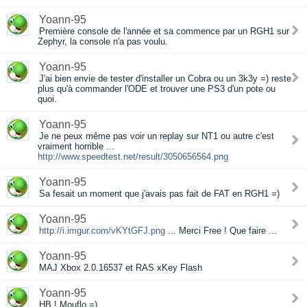
Yoann-95
Première console de l'année et sa commence par un RGH1 sur
Zephyr, la console n'a pas voulu.
Yoann-95
J'ai bien envie de tester d'installer un Cobra ou un 3k3y =) reste
plus qu'à commander l'ODE et trouver une PS3 d'un pote ou
quoi.
Yoann-95
Je ne peux même pas voir un replay sur NT1 ou autre c'est
vraiment horrible ...
http://www.speedtest.net/result/3050656564.png
Yoann-95
Sa fesait un moment que j'avais pas fait de FAT en RGH1 =)
Yoann-95
http://i.imgur.com/vKYtGFJ.png
... Merci Free ! Que faire ...
Yoann-95
MAJ Xbox 2.0.16537 et RAS xKey Flash
Yoann-95
HB ! Mouflo =)