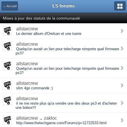
LS forums
← Accueil
Mises à jour des statuts de la communauté
allstarcrew
Le dernier album d'Orelsan et une tuerie
allstarcrew
Quelqu'un aurait un lien pour telecharge nimporte quel firmware
ps3?
allstarcrew
Quelqu'un aurait un lien pour telecharge nimporte quel firmware
ps3?
allstarcrew
slim 4go commande :)
allstarcrew
il ne me reste plus qu'a vendre une des deux ps3 et d'acheter
une bobox!!!
allstarcrew
zakloc
→
http://www.thetechgame.com/Forums/p=11722533.html