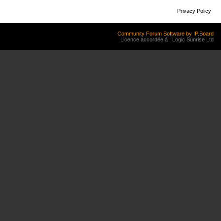
Privacy Policy
Community Forum Software by IP.Board
Licence accordée à : Logic Sunrise Ltd