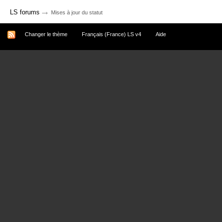
→
LS forums
Mises à jour du statut
Changer le thème
Français (France) LS v4
Aide