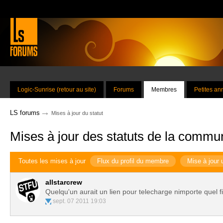
Logic-Sunrise (retour au site)
Forums
Membres
Petites a
→
LS forums
Mises à jour du statut
Mises à jour des statuts de la commu
Toutes les mises à jour
Flux du profil du membre
Mise à jour 
allstarcrew
Quelqu'un aurait un lien pour telecharge nimporte quel 
sept. 07 2011 19:03