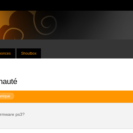
nnonces
Shoutbox
nauté
unique
firmware ps3?