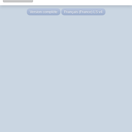
Version complète
Français (France) LS v4