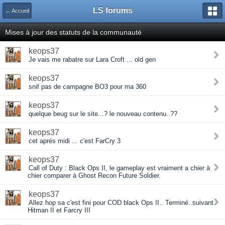
LS forums
← Accueil
Mises à jour des statuts de la communauté
keops37
Je vais me rabatre sur Lara Croft ... old gen
keops37
snif pas de campagne BO3 pour ma 360
keops37
quelque beug sur le site...? le nouveau contenu..??
keops37
cet aprés midi ... c'est FarCry 3
keops37
Call of Duty : Black Ops II, le gameplay est vraiment a chier à
chier comparer à Ghost Recon Future Soldier.
keops37
Allez hop sa c'est fini pour COD black Ops II.. Terminé..suivant
Hitman II et Farcry III