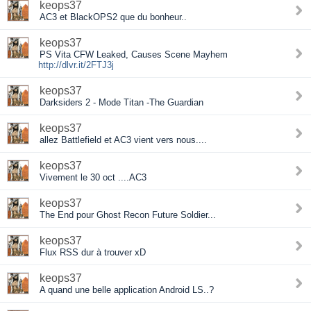
keops37
AC3 et BlackOPS2 que du bonheur..
keops37
PS Vita CFW Leaked, Causes Scene Mayhem
http://dlvr.it/2FTJ3j
keops37
Darksiders 2 - Mode Titan -The Guardian
keops37
allez Battlefield et AC3 vient vers nous....
keops37
Vivement le 30 oct ....AC3
keops37
The End pour Ghost Recon Future Soldier...
keops37
Flux RSS dur à trouver xD
keops37
A quand une belle application Android LS..?