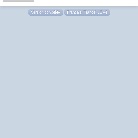
Version complète
Français (France) LS v4