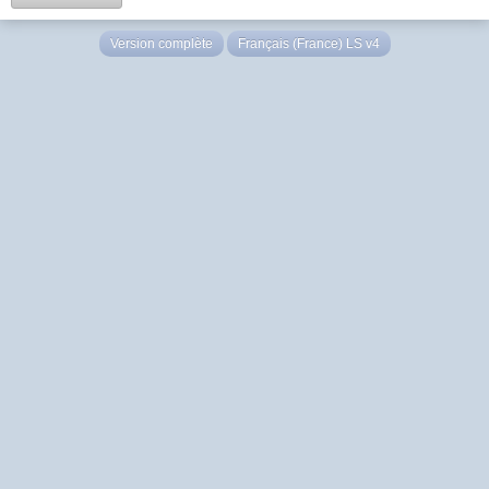
Version complète
Français (France) LS v4