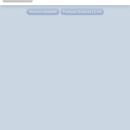
Version complète
Français (France) LS v4