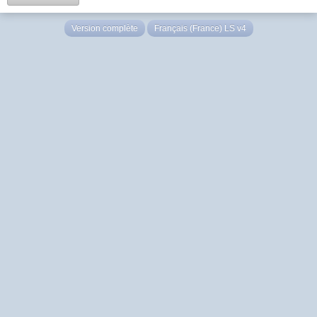
Version complète
Français (France) LS v4