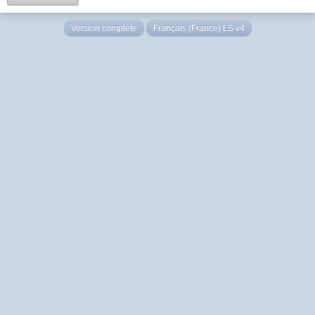
Version complète
Français (France) LS v4