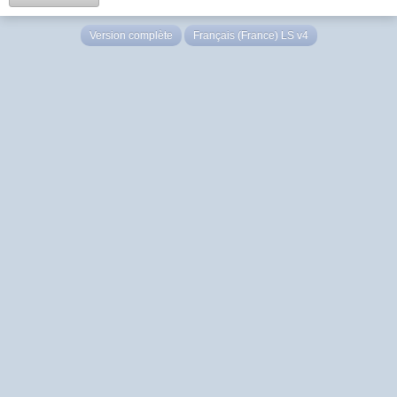
Version complète
Français (France) LS v4