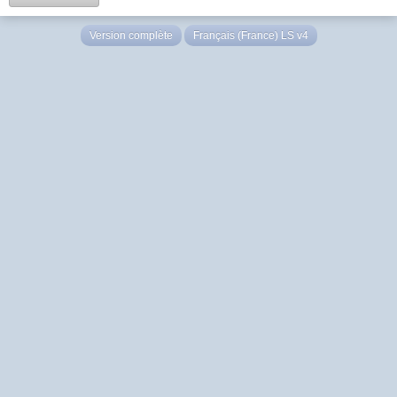
Version complète
Français (France) LS v4