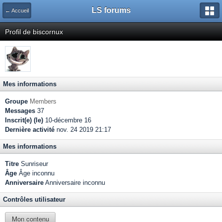
LS forums
← Accueil
Profil de biscornux
Mes informations
Groupe
Members
Messages
37
Inscrit(e) (le)
10-décembre 16
Dernière activité
nov. 24 2019 21:17
Mes informations
Titre
Sunriseur
Âge
Âge inconnu
Anniversaire
Anniversaire inconnu
Contrôles utilisateur
Mon contenu