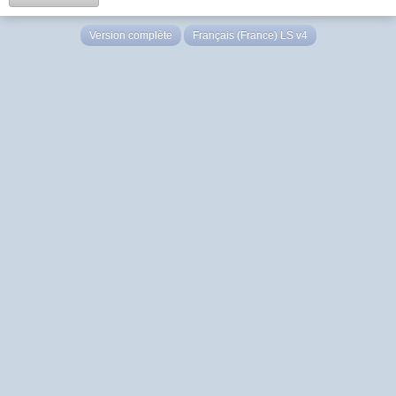
Version complète
Français (France) LS v4