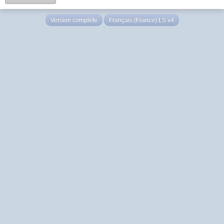
Version complète
Français (France) LS v4