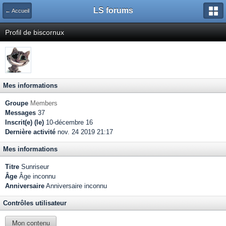
LS forums
← Accueil
Profil de biscornux
Mes informations
Groupe
Members
Messages
37
Inscrit(e) (le)
10-décembre 16
Dernière activité
nov. 24 2019 21:17
Mes informations
Titre
Sunriseur
Âge
Âge inconnu
Anniversaire
Anniversaire inconnu
Contrôles utilisateur
Mon contenu