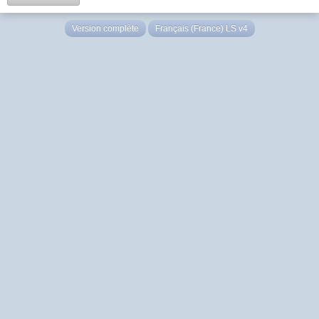
Version complète
Français (France) LS v4