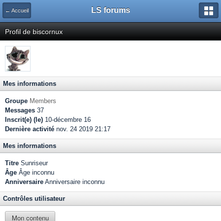
LS forums
← Accueil
Profil de biscornux
Mes informations
Groupe
Members
Messages
37
Inscrit(e) (le)
10-décembre 16
Dernière activité
nov. 24 2019 21:17
Mes informations
Titre
Sunriseur
Âge
Âge inconnu
Anniversaire
Anniversaire inconnu
Contrôles utilisateur
Mon contenu