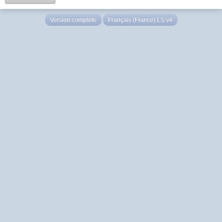
Version complète
Français (France) LS v4