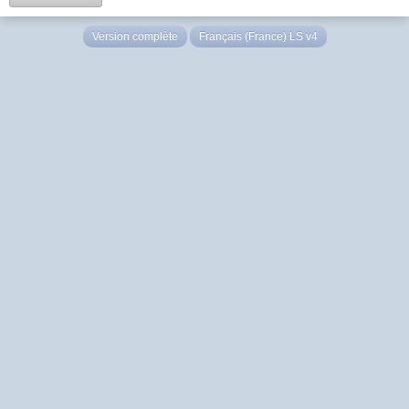
Version complète
Français (France) LS v4