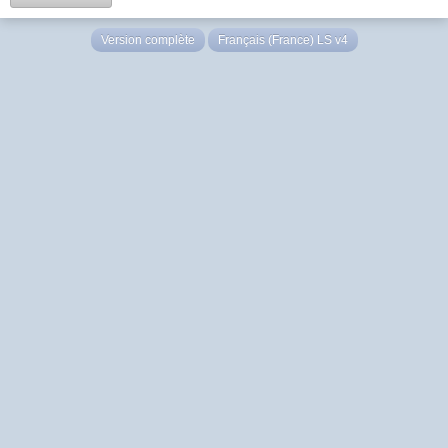
Version complète
Français (France) LS v4