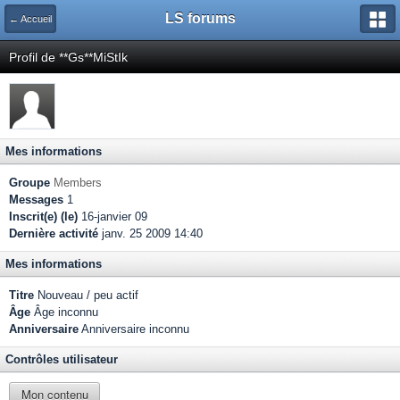
LS forums
← Accueil
Profil de **Gs**MiStIk
Mes informations
Groupe
Members
Messages
1
Inscrit(e) (le)
16-janvier 09
Dernière activité
janv. 25 2009 14:40
Mes informations
Titre
Nouveau / peu actif
Âge
Âge inconnu
Anniversaire
Anniversaire inconnu
Contrôles utilisateur
Mon contenu