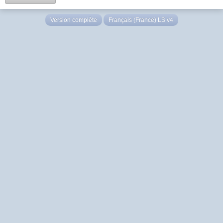
Version complète
Français (France) LS v4