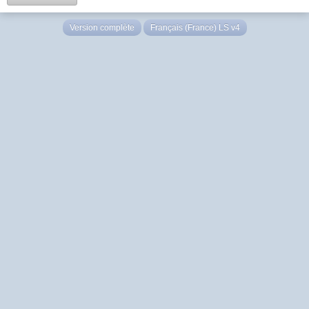
Version complète
Français (France) LS v4