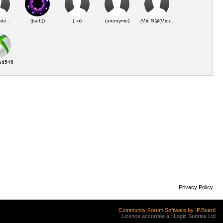
te...
((seb))
(;-o)
(anonyme)
(V)r. S@(V)ou.
ud546
Privacy Policy
Community Forum Software by IP.Board
Licence accordée à : Logic Sunrise Ltd