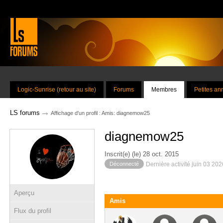
Logic-Sunrise (retour au site)
Forums
Membres
Petites a
→
LS forums
Affichage d'un profil : Amis: diagnemow25
diagnemow25
Inscrit(e) (le) 28 oct. 2015
Déconnecté
Dernière activité juin 03 20
Aperçu
Amis
Flux du profil