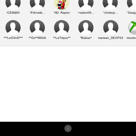
!CEM@N
!Frénatik...
'ND. Raptor
<saber06...
"christop...
"Starga
***LeG3nD***
**Gs**MiStIk
**LaTrique**
*Babaz*
marwan_DEXPS3
moulo