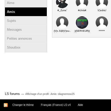
Aime
#_Zune`
#chris#
\Cedric/
Amis
Sujets
Messages
(V)r..S@(V)ou..
)(SERVEUR)(
******
Petites annonces
Shoutbox
→
LS forums
Affichage d'un profil : Amis: diagnemow25
Changer le thème
Français (France) LS v4
Aide