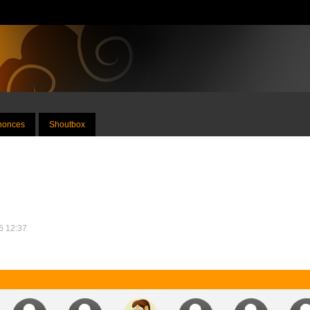
nnonces
Shoutbox
26 12:37