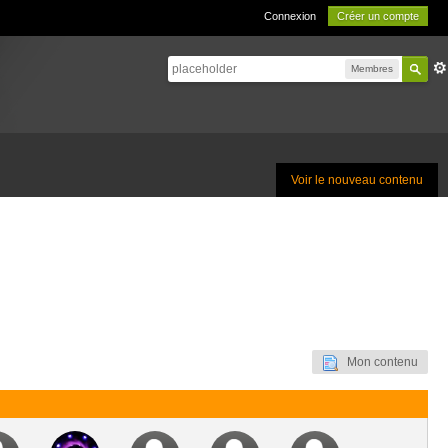
Connexion
Créer un compte
Membres
Voir le nouveau contenu
Mon contenu