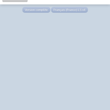
Version complète
Français (France) LS v4